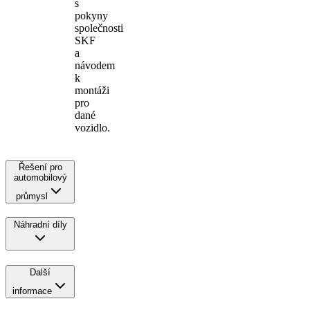
s
pokyny
společnosti
SKF
a
návodem
k
montáži
pro
dané
vozidlo.
Řešení pro
automobilový
průmysl
Náhradní díly
Další
informace