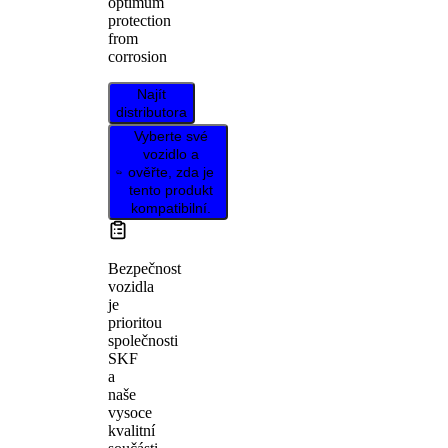
optimum
protection
from
corrosion
Najít
distributora
Vyberte své
vozidlo a
ověřte, zda je
tento produkt
kompatibilní.
Bezpečnost
vozidla
je
prioritou
společnosti
SKF
a
naše
vysoce
kvalitní