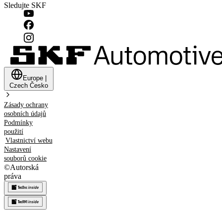
Sledujte SKF
Europe
|
Czech
Česko
Zásady ochrany
osobních údajů
Podmínky
použití
Vlastnictví webu
Nastavení
souborů cookie
©
Autorská
práva