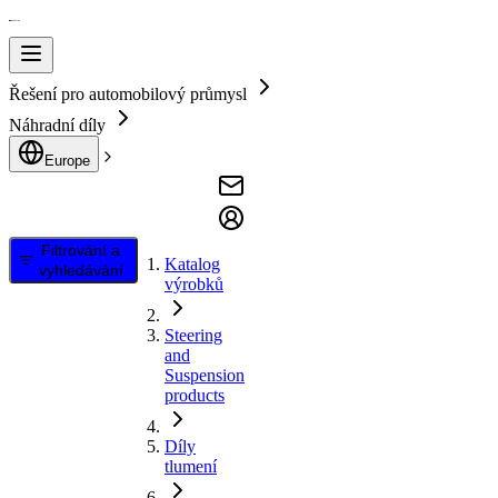
Řešení pro automobilový průmysl
Náhradní díly
Europe
Filtrování a
Katalog
vyhledávání
výrobků
Steering
and
Suspension
products
Díly
tlumení