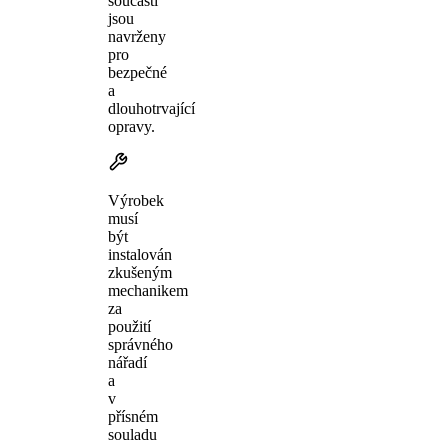
součásti
jsou
navrženy
pro
bezpečné
a
dlouhotrvající
opravy.
Výrobek
musí
být
instalován
zkušeným
mechanikem
za
použití
správného
nářadí
a
v
přísném
souladu