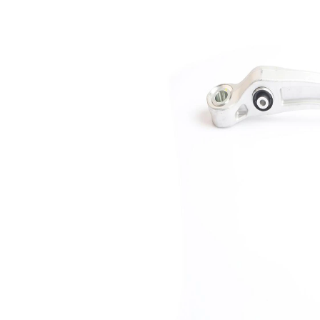
Doplňující
bez
výrobek/info
nosného-/vodicího
2
kloubu
párová čísla
VKDS 321534
výrobku