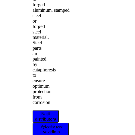
forged
aluminum, stamped
steel
or
forged
steel
material.
Steel
parts
are
painted
by
cataphoresis
to
ensure
optimum
protection
from
corrosion
Najít
distributora
Vyberte své
vozidlo a