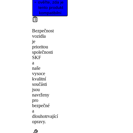
ověřte, zda je
tento produkt
kompatibilní.
Bezpečnost
vozidla
je
prioritou
společnosti
SKF
a
naše
vysoce
kvalitní
součásti
jsou
navrženy
pro
bezpečné
a
dlouhotrvající
opravy.