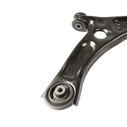
Vnější závit
M12 x 1,5 mm
Typ spojení
příčné rameno
Doplňkový
výrobek/
se syntetickým
doplňkové
tukem
info
Doplňující
s
výrobek/info
nosným-/vodicím
2
kloubem
párová čísla
VKDS 321098
výrobku
B