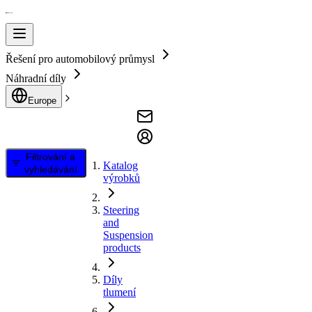
Řešení pro automobilový průmysl
Náhradní díly
Europe
Filtrování a
Katalog
vyhledávání
výrobků
Steering
and
Suspension
products
Díly
tlumení