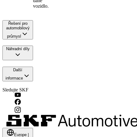
dané
vozidlo.
Řešení pro
automobilový
průmysl
Náhradní díly
Další
informace
Sledujte SKF
Europe
|