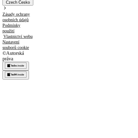
Czech
Česko
Zásady ochrany
osobních údajů
Podmínky
použití
Vlastnictví webu
Nastavení
souborů cookie
©
Autorská
práva