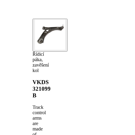
Řídicí
páka,
zavěšení
kol
VKDS
321099
B
Track
control
arms
are
made
of