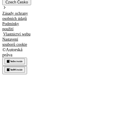
Czech
Česko
Zásady ochrany
osobních údajů
Podmínky
použití
Vlastnictví webu
Nastavení
souborů cookie
©
Autorská
práva