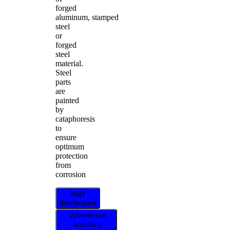
forged
aluminum, stamped
steel
or
forged
steel
material.
Steel
parts
are
painted
by
cataphoresis
to
ensure
optimum
protection
from
corrosion
Najít
distributora
Vyberte své
vozidlo a