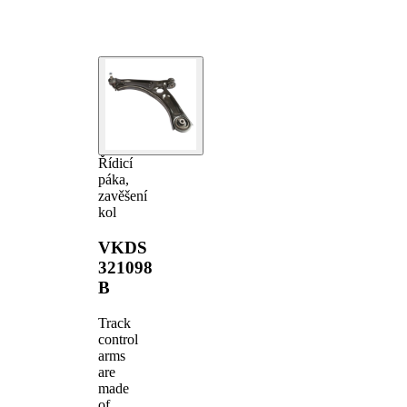
Řídicí
páka,
zavěšení
kol
VKDS
321098
B
Track
control
arms
are
made
of