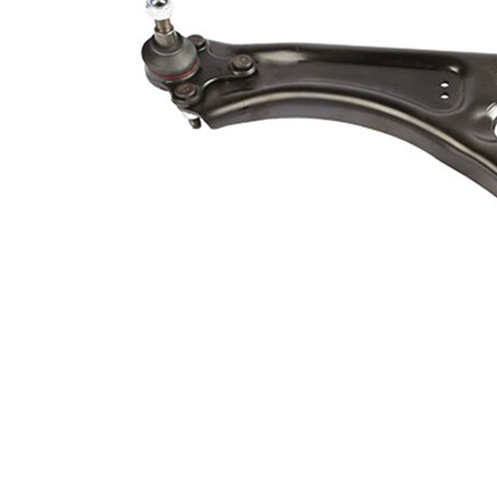
Vnější závit
M12 x 1,5 mm
Materiál
ocelový plech
Typ spojení
příčné rameno
Doplňkový
výrobek/
se syntetickým
doplňkové
tukem
info
Doplňující
s
výrobek/info
nosným-/vodicím
2
kloubem
párová čísla
VKDS 321099
výrobku
B