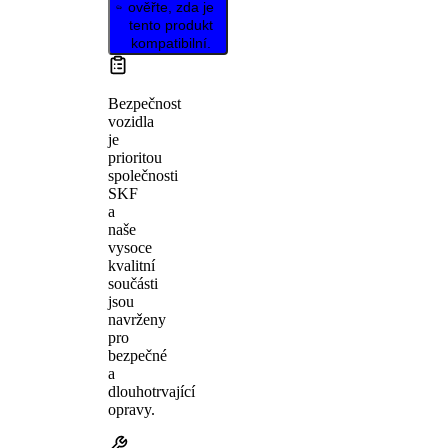
ověřte, zda je
tento produkt
kompatibilní.
Bezpečnost
vozidla
je
prioritou
společnosti
SKF
a
naše
vysoce
kvalitní
součásti
jsou
navrženy
pro
bezpečné
a
dlouhotrvající
opravy.