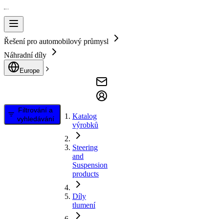
Řešení pro automobilový průmysl
Náhradní díly
Europe
Filtrování a
Katalog
vyhledávání
výrobků
Steering
and
Suspension
products
Díly
tlumení