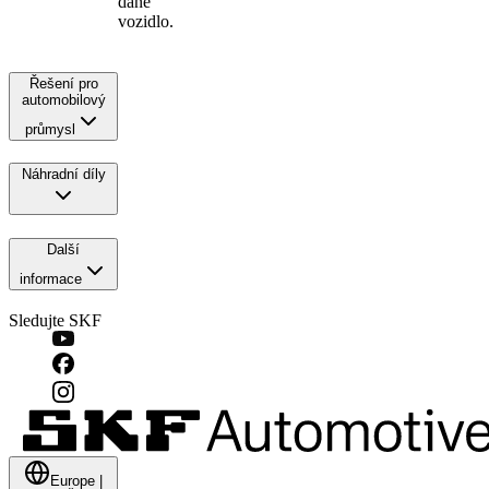
dané
vozidlo.
Řešení pro
automobilový
průmysl
Náhradní díly
Další
informace
Sledujte SKF
Europe
|