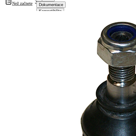
318902
Než začnete
Dokumentace
Kompatibilita
Informace o výrobku
Vlastnost
Hodnota
Vnější
M12 x 1,5
závit
mm
Doplňkový
se
výrobek/
syntetickým
doplňkové
tukem
info