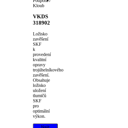
Podpora-/
Kloub
VKDS
318902
Ložisko
zavěšení
SKF
k
provedení
kvalitní
opravy
trojúhelníkového
zavěšení.
Obsahuje
ložisko
uložení
tlumičů
SKF
pro
optimální
výkon.
Najít