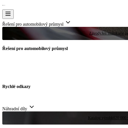
Řešení pro automobilový průmysl
Závody
Jen málokteré pr
Řešení pro automobilový průmysl
Rychlé odkazy
Náhradní díly
Katalog výrobků
20 000 