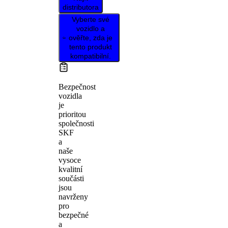
distributora
Vyberte své
vozidlo a
ověřte, zda je
tento produkt
kompatibilní.
Bezpečnost
vozidla
je
prioritou
společnosti
SKF
a
naše
vysoce
kvalitní
součásti
jsou
navrženy
pro
bezpečné
a