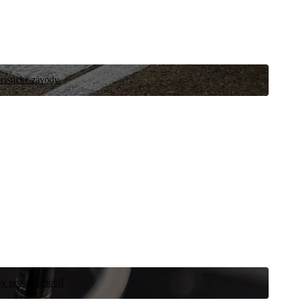
ristické závody.
íly pro automobil