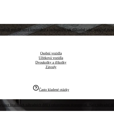
ostředí prověří nové konstrukce a technologie tak důkladně jako špičkové moto
Osobní vozidla
Užitková vozidla
Dvoukolky a tříkolky
Závody
Často kladené otázky
vysoce kvalitních náhradních dílů s celosvětovou dostupností. Najít náhradní d