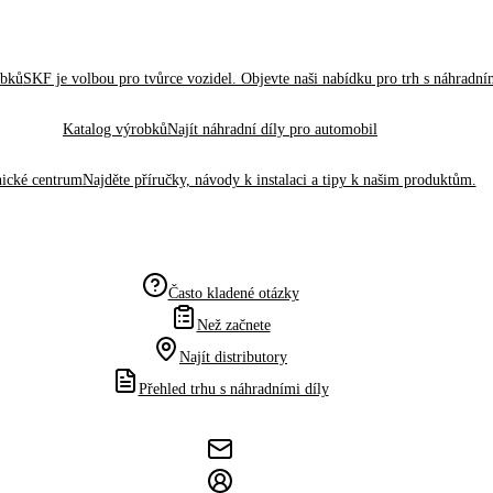
obků
SKF je volbou pro tvůrce vozidel. Objevte naši nabídku pro trh s náhradním
Katalog výrobků
Najít náhradní díly pro automobil
ické centrum
Najděte příručky, návody k instalaci a tipy k našim produktům.
Často kladené otázky
Než začnete
Najít distributory
Přehled trhu s náhradními díly