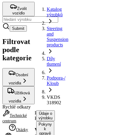
Zvolit
Katalog
vozidlo
výrobků
Steering
Submit
and
Suspension
Filtrovat
products
podle
kategorie
Díly
tlumení
Osobní
Podpora-/
vozidla
Kloub
Užitková
VKDS
vozidla
318902
Rychlé odkazy
Podpora-/
Údaje o
Technické
Kloub
výrobku
centrum
Pokyny
k
VKDS
Otázky
opravě