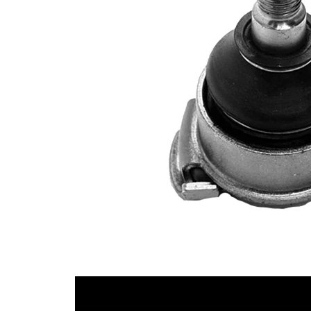
doplňkové
tukem
info
Rozměr
M12 x 1,5
závitu 1