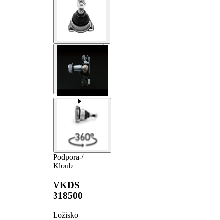
Podpora-/
Kloub
VKDS
318500
Ložisko