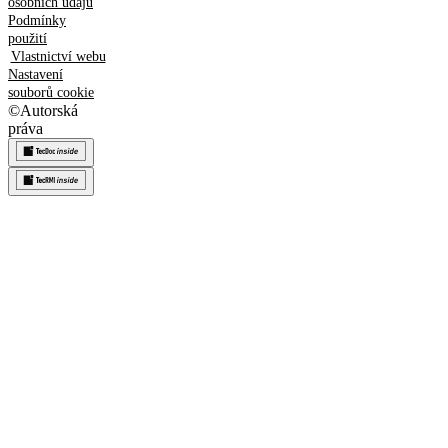
osobních údajů
Podmínky
použití
Vlastnictví webu
Nastavení
souborů cookie
©
Autorská
práva