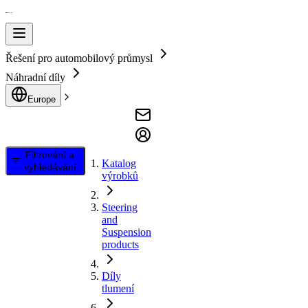
Řešení pro automobilový průmysl
Náhradní díly
Europe
Filtrování a
Katalog
vyhledávání
výrobků
Steering
and
Suspension
products
Díly
tlumení