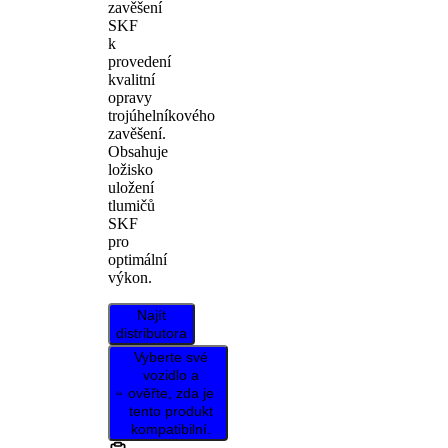
zavěšení
SKF
k
provedení
kvalitní
opravy
trojúhelníkového
zavěšení.
Obsahuje
ložisko
uložení
tlumičů
SKF
pro
optimální
výkon.
Najít
distributora
Vyberte své
vozidlo a
ověřte, zda je
tento produkt
kompatibilní.