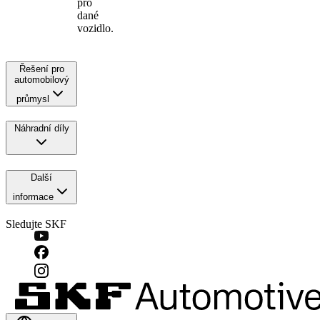
pro
dané
vozidlo.
Řešení pro
automobilový
průmysl
Náhradní díly
Další
informace
Sledujte SKF