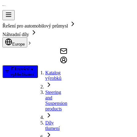
Řešení pro automobilový průmysl
Náhradní díly
Europe
Filtrování a
Katalog
vyhledávání
výrobků
Steering
and
Suspension
products
Díly
tlumení