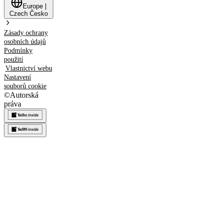
Europe
|
Czech
Česko
Zásady ochrany
osobních údajů
Podmínky
použití
Vlastnictví webu
Nastavení
souborů cookie
©
Autorská
práva