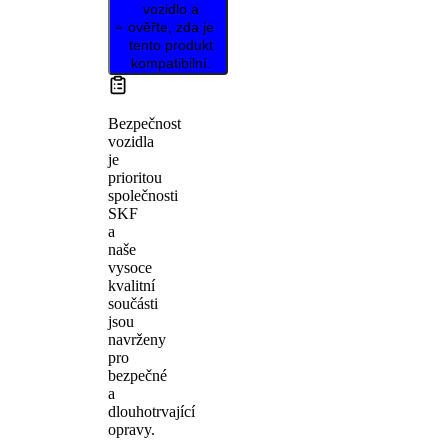
vozidlo a
ověřte, zda je
tento produkt
kompatibilní.
Bezpečnost
vozidla
je
prioritou
společnosti
SKF
a
naše
vysoce
kvalitní
součásti
jsou
navrženy
pro
bezpečné
a
dlouhotrvající
opravy.