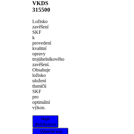
VKDS
315500
Ložisko
zavěšení
SKF
k
provedení
kvalitní
opravy
trojúhelníkového
zavěšení.
Obsahuje
ložisko
uložení
tlumičů
SKF
pro
optimální
výkon.
Najít
distributora
Vyberte své