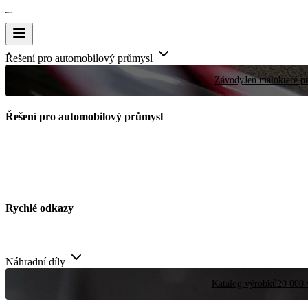
Řešení pro automobilový průmysl
Závody
Jen málokteré pr
Řešení pro automobilový průmysl
Rychlé odkazy
Náhradní díly
Katalog výrobků
20 000 