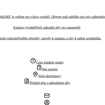
obků
SKF je volbou pro tvůrce vozidel. Objevte naši nabídku pro trh s náhradním
Katalog výrobků
Najít náhradní díly pro automobil
ické centrum
Najděte příručky, návody k instalaci a tipy k našim produktům.
Často kladené otázky
Než začnete
Najít distributory
Přehled trhu s náhradními díly