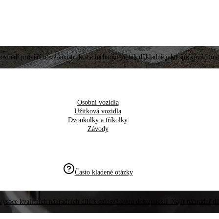
ostředí prověří nové konstrukce a technologie tak důkladně jako špičkové moto
Osobní vozidla
Užitková vozidla
Dvoukolky a tříkolky
Závody
Často kladené otázky
vysoce kvalitních náhradních dílů s celosvětovou dostupností. Najít náhradní d