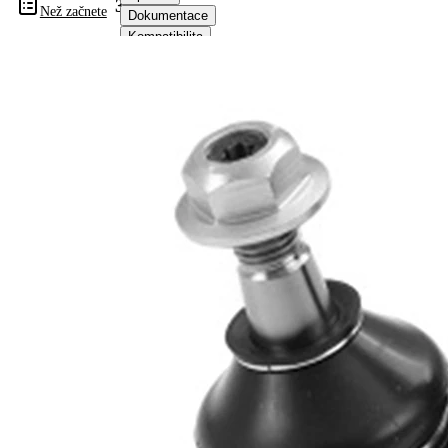
315024
Než začnete
Dokumentace
Kompatibilita
Čísla
OE
Informace o výrobku
Vlastnost
Hodnota
Doplňkový
se
výrobek/
syntetickým
doplňkové
tukem
info
Rozměr
M16x2
závitu 1
Rozměr
16,9 mm
kužele 1
Rozměr
21,5 mm
kužele 2