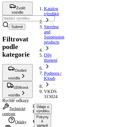
Zvolit
Katalog
vozidlo
výrobků
Steering
Submit
and
Suspension
Filtrovat
products
podle
kategorie
Díly
tlumení
Osobní
Podpora-/
vozidla
Kloub
Užitková
VKDS
vozidla
315024
Rychlé odkazy
Podpora-/
Údaje o
Technické
Kloub
výrobku
centrum
Pokyny
k
VKDS
Otázky
opravě