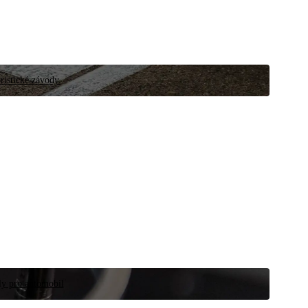
ristické závody.
íly pro automobil