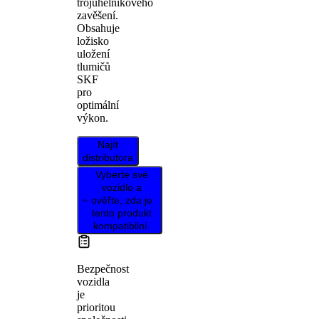
trojúhelníkového
zavěšení.
Obsahuje
ložisko
uložení
tlumičů
SKF
pro
optimální
výkon.
Najít
distributora
Vyberte své
vozidlo a
ověřte, zda je
tento produkt
kompatibilní.
Bezpečnost
vozidla
je
prioritou