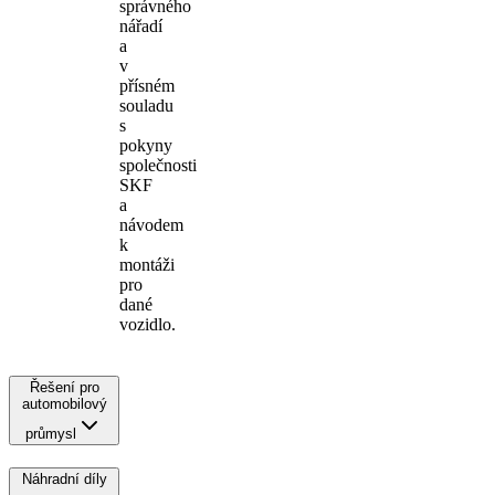
správného
nářadí
a
v
přísném
souladu
s
pokyny
společnosti
SKF
a
návodem
k
montáži
pro
dané
vozidlo.
Řešení pro
automobilový
průmysl
Náhradní díly