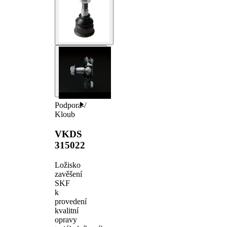
Podpora-/
Kloub
VKDS
315022
Ložisko
zavěšení
SKF
k
provedení
kvalitní
opravy