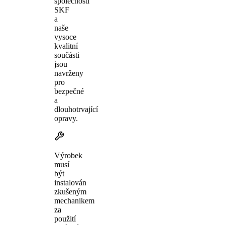
společnosti
SKF
a
naše
vysoce
kvalitní
součásti
jsou
navrženy
pro
bezpečné
a
dlouhotrvající
opravy.
Výrobek
musí
být
instalován
zkušeným
mechanikem
za
použití