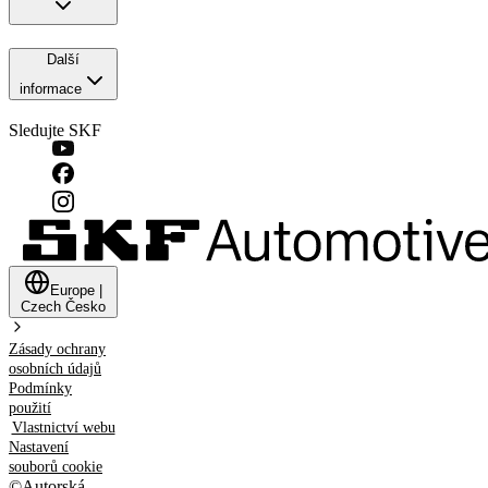
Další
informace
Sledujte SKF
Europe
|
Czech
Česko
Zásady ochrany
osobních údajů
Podmínky
použití
Vlastnictví webu
Nastavení
souborů cookie
©
Autorská