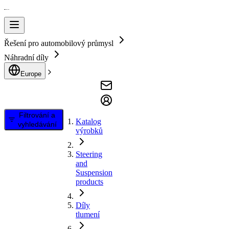
Řešení pro automobilový průmysl
Náhradní díly
Europe
Filtrování a
Katalog
vyhledávání
výrobků
Steering
and
Suspension
products
Díly
tlumení