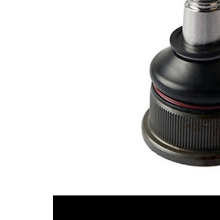
Vnější
43,35 mm
průměr
Doplňkový
se
výrobek/
syntetickým
doplňkové
tukem
info