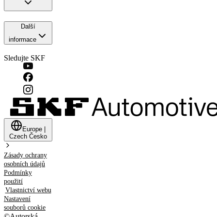
Další
informace
Sledujte SKF
Europe
|
Czech
Česko
Zásady ochrany
osobních údajů
Podmínky
použití
Vlastnictví webu
Nastavení
souborů cookie
©
Autorská