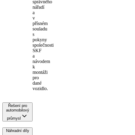
správného
nářadí
a
v
přísném
souladu
s
pokyny
společnosti
SKF
a
návodem
k
montáži
pro
dané
vozidlo.
Řešení pro
automobilový
průmysl
Náhradní díly