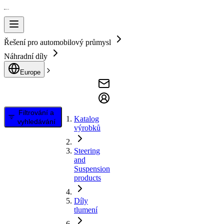
Řešení pro automobilový průmysl
Náhradní díly
Europe
Filtrování a
Katalog
vyhledávání
výrobků
Steering
and
Suspension
products
Díly
tlumení