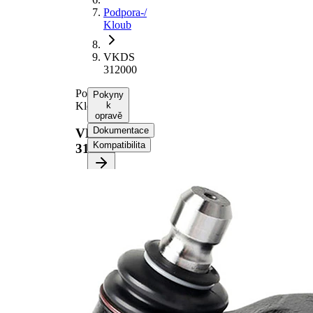
Podpora-/
Kloub
VKDS
312000
Podpora-/
Pokyny
Kloub
k
opravě
Dokumentace
VKDS
Kompatibilita
312000
Vyberte
své
vozidlo a
získejte
pokyny k
opravě