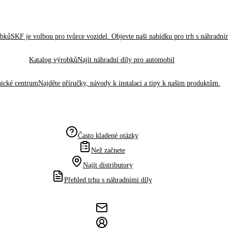
obků
SKF je volbou pro tvůrce vozidel. Objevte naši nabídku pro trh s náhradním
Katalog výrobků
Najít náhradní díly pro automobil
ické centrum
Najděte příručky, návody k instalaci a tipy k našim produktům.
Často kladené otázky
Než začnete
Najít distributory
Přehled trhu s náhradními díly