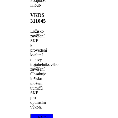
Podpora-/
Kloub
VKDS
311045
Ložisko
zavěšení
SKF
k
provedení
kvalitní
opravy
trojúhelníkového
zavěšení.
Obsahuje
ložisko
uložení
tlumičů
SKF
pro
optimální
výkon.
Najít