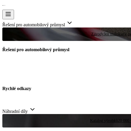
Řešení pro automobilový průmysl
Závody
Jen málokteré pr
Řešení pro automobilový průmysl
Rychlé odkazy
Náhradní díly
Katalog výrobků
20 000 