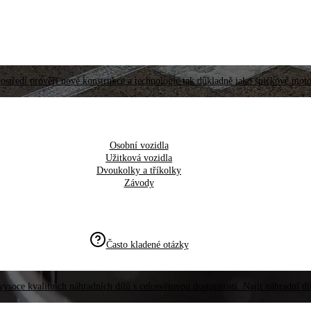
ostředí prověří nové konstrukce a technologie tak důkladně jako špičkové moto
Osobní vozidla
Užitková vozidla
Dvoukolky a tříkolky
Závody
Často kladené otázky
vysoce kvalitních náhradních dílů s celosvětovou dostupností. Najít náhradní d