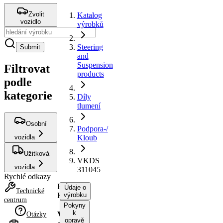
Zvolit
Katalog
vozidlo
výrobků
Steering
Submit
and
Suspension
Filtrovat
products
podle
kategorie
Díly
tlumení
Osobní
Podpora-/
vozidla
Kloub
Užitková
VKDS
vozidla
311045
Rychlé odkazy
Podpora-/
Údaje o
Technické
Kloub
výrobku
centrum
Pokyny
k
VKDS
Otázky
opravě