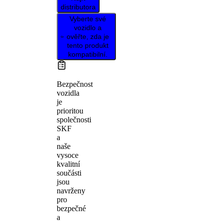
distributora
Vyberte své
vozidlo a
ověřte, zda je
tento produkt
kompatibilní.
Bezpečnost
vozidla
je
prioritou
společnosti
SKF
a
naše
vysoce
kvalitní
součásti
jsou
navrženy
pro
bezpečné
a