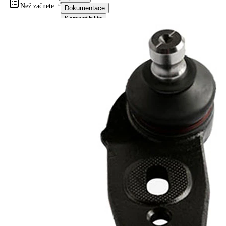
311045
Než začnete
Dokumentace
Kompatibilita
Čísla
OE
Informace o výrobku
Vlastnost
Hodnota
Doplňkový
se
výrobek/
syntetickým
doplňkové
tukem
info
Rozměr
17
závitu 1
párová
VKDS
čísla
311044
výrobku