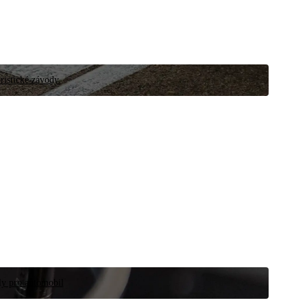
ristické závody.
íly pro automobil