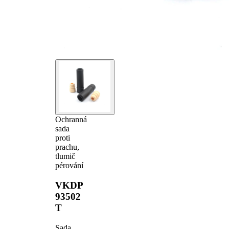
Ochranná
sada
proti
prachu,
tlumič
pérování
VKDP
93502
T
Sada