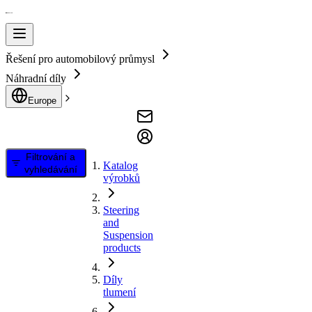
Řešení pro automobilový průmysl
Náhradní díly
Europe
Filtrování a
Katalog
vyhledávání
výrobků
Steering
and
Suspension
products
Díly
tlumení