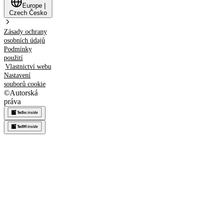
Europe
|
Czech
Česko
Zásady ochrany
osobních údajů
Podmínky
použití
Vlastnictví webu
Nastavení
souborů cookie
©
Autorská
práva