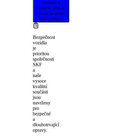
vozidlo a
ověřte, zda je
tento produkt
kompatibilní.
Bezpečnost
vozidla
je
prioritou
společnosti
SKF
a
naše
vysoce
kvalitní
součásti
jsou
navrženy
pro
bezpečné
a
dlouhotrvající
opravy.