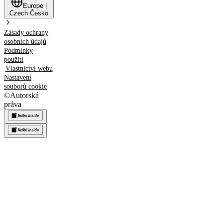
Europe
|
Czech
Česko
Zásady ochrany
osobních údajů
Podmínky
použití
Vlastnictví webu
Nastavení
souborů cookie
©
Autorská
práva