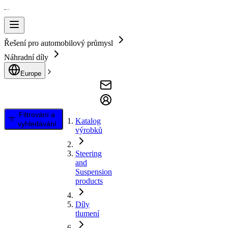
Řešení pro automobilový průmysl
Náhradní díly
Europe
Filtrování a
Katalog
vyhledávání
výrobků
Steering
and
Suspension
products
Díly
tlumení