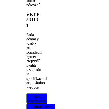
tlumič
pérování
VKDP
83113
T
Sada
ochrany
vzpěry
pro
kompletní
výměnu.
Nejvyšší
kvalita
v souladu
se
specifikacemi
originálního
výrobce.
Najít
distributora
Vyberte své