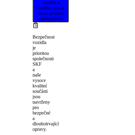
vozidlo a
ověřte, zda je
tento produkt
kompatibilní.
Bezpečnost
vozidla
je
prioritou
společnosti
SKF
a
naše
vysoce
kvalitní
součásti
jsou
navrženy
pro
bezpečné
a
dlouhotrvající
opravy.