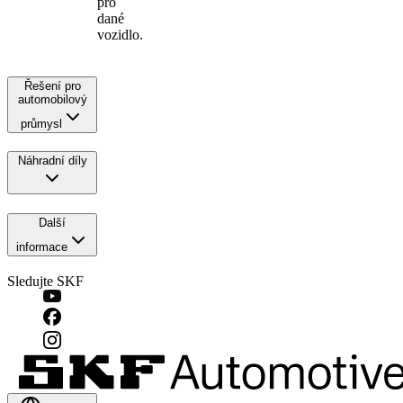
pro
dané
vozidlo.
Řešení pro
automobilový
průmysl
Náhradní díly
Další
informace
Sledujte SKF