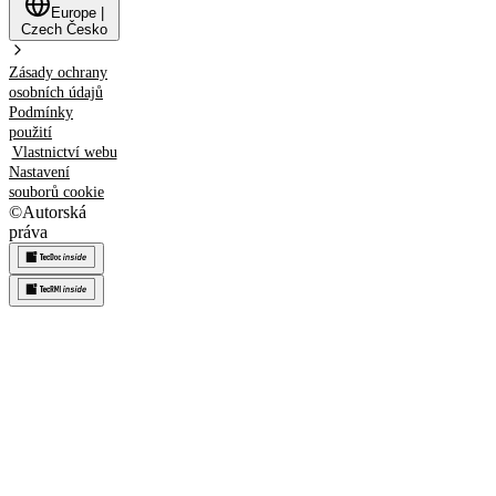
Europe
|
Czech
Česko
Zásady ochrany
osobních údajů
Podmínky
použití
Vlastnictví webu
Nastavení
souborů cookie
©
Autorská
práva