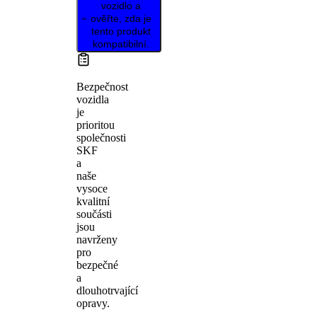
vozidlo a
ověřte, zda je
tento produkt
kompatibilní.
Bezpečnost
vozidla
je
prioritou
společnosti
SKF
a
naše
vysoce
kvalitní
součásti
jsou
navrženy
pro
bezpečné
a
dlouhotrvající
opravy.