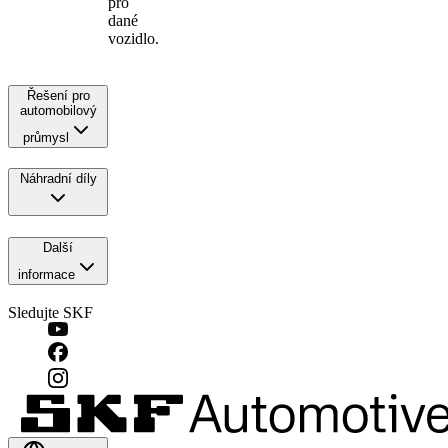
pro
dané
vozidlo.
Řešení pro
automobilový
průmysl
Náhradní díly
Další
informace
Sledujte SKF