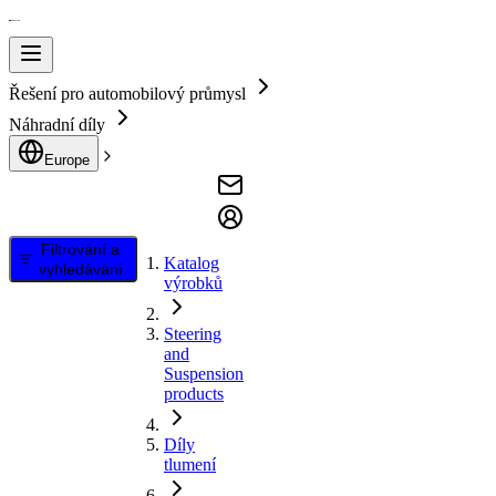
Řešení pro automobilový průmysl
Náhradní díly
Europe
Filtrování a
Katalog
vyhledávání
výrobků
Steering
and
Suspension
products
Díly
tlumení