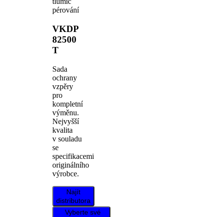
tlumič
pérování
VKDP
82500
T
Sada
ochrany
vzpěry
pro
kompletní
výměnu.
Nejvyšší
kvalita
v souladu
se
specifikacemi
originálního
výrobce.
Najít
distributora
Vyberte své