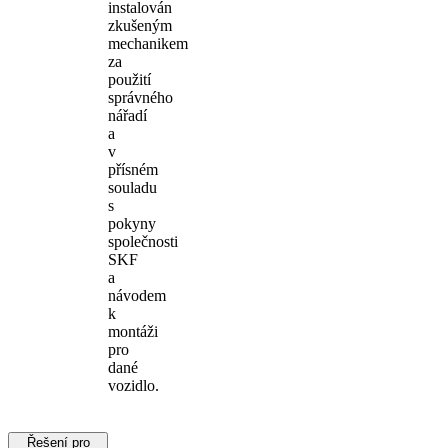
instalován
zkušeným
mechanikem
za
použití
správného
nářadí
a
v
přísném
souladu
s
pokyny
společnosti
SKF
a
návodem
k
montáži
pro
dané
vozidlo.
Řešení pro