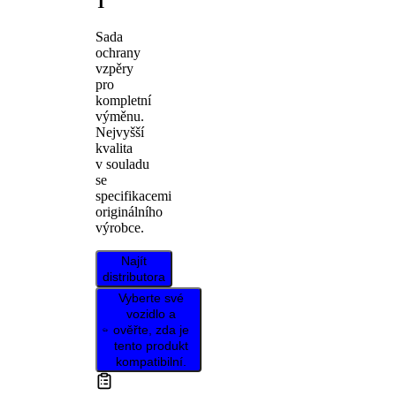
T
Sada
ochrany
vzpěry
pro
kompletní
výměnu.
Nejvyšší
kvalita
v souladu
se
specifikacemi
originálního
výrobce.
Najít
distributora
Vyberte své
vozidlo a
ověřte, zda je
tento produkt
kompatibilní.