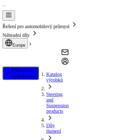
Řešení pro automobilový průmysl
Náhradní díly
Europe
Filtrování a
Katalog
vyhledávání
výrobků
Steering
and
Suspension
products
Díly
tlumení