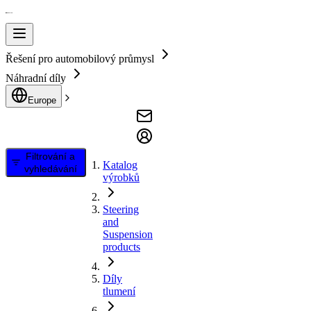
Řešení pro automobilový průmysl
Náhradní díly
Europe
Filtrování a
Katalog
vyhledávání
výrobků
Steering
and
Suspension
products
Díly
tlumení