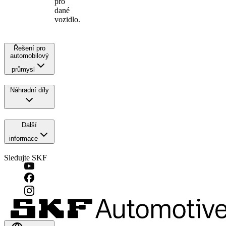
pro
dané
vozidlo.
Řešení pro
automobilový
průmysl
Náhradní díly
Další
informace
Sledujte SKF