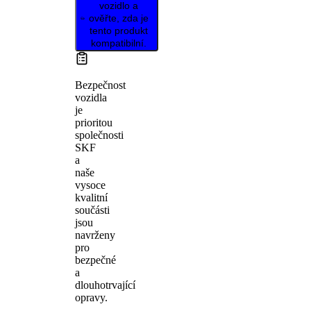
vozidlo a
ověřte, zda je
tento produkt
kompatibilní.
Bezpečnost
vozidla
je
prioritou
společnosti
SKF
a
naše
vysoce
kvalitní
součásti
jsou
navrženy
pro
bezpečné
a
dlouhotrvající
opravy.