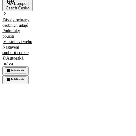
Europe
|
Czech
Česko
Zásady ochrany
osobních údajů
Podmínky
použití
Vlastnictví webu
Nastavení
souborů cookie
©
Autorská
práva