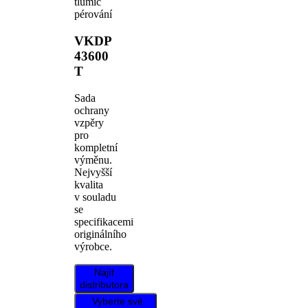
tlumič
pérování
VKDP
43600
T
Sada
ochrany
vzpěry
pro
kompletní
výměnu.
Nejvyšší
kvalita
v souladu
se
specifikacemi
originálního
výrobce.
Najít
distributora
Vyberte své