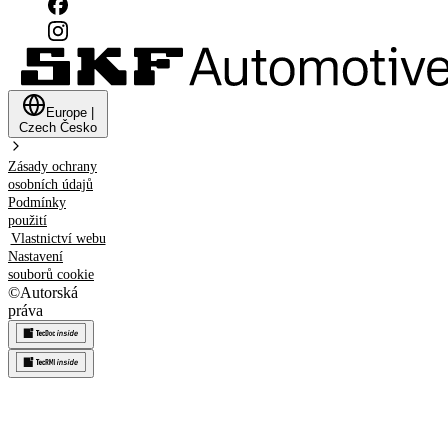
Europe
|
Czech
Česko
Zásady ochrany
osobních údajů
Podmínky
použití
Vlastnictví webu
Nastavení
souborů cookie
©
Autorská
práva