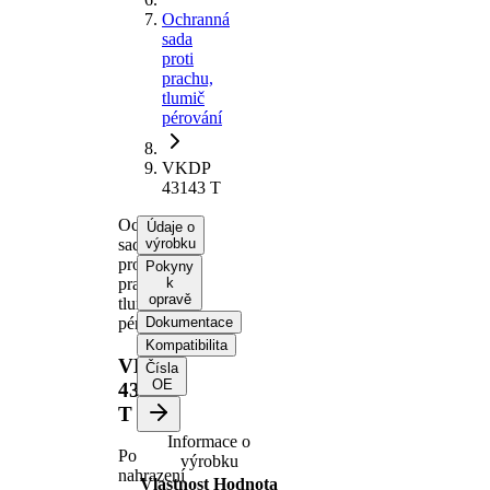
Ochranná
sada
proti
prachu,
tlumič
pérování
VKDP
43143 T
Ochranná
Údaje o
sada
výrobku
proti
Pokyny
prachu,
k
opravě
tlumič
pérování
Dokumentace
Kompatibilita
VKDP
Čísla
OE
43143
T
Informace o
Po
výrobku
nahrazení
Vlastnost
Hodnota