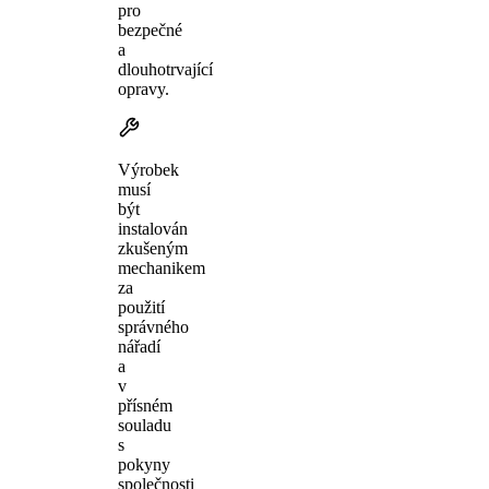
pro
bezpečné
a
dlouhotrvající
opravy.
Výrobek
musí
být
instalován
zkušeným
mechanikem
za
použití
správného
nářadí
a
v
přísném
souladu
s
pokyny
společnosti