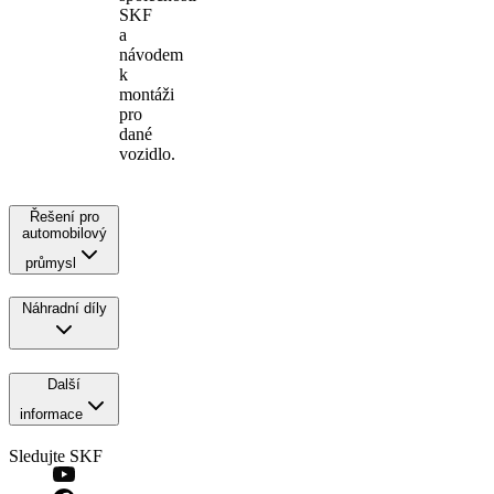
SKF
a
návodem
k
montáži
pro
dané
vozidlo.
Řešení pro
automobilový
průmysl
Náhradní díly
Další
informace
Sledujte SKF