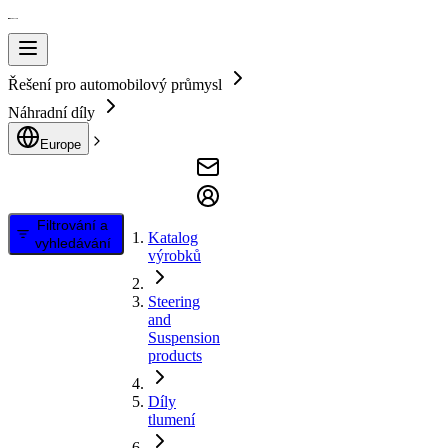
Řešení pro automobilový průmysl
Náhradní díly
Europe
Filtrování a
Katalog
vyhledávání
výrobků
Steering
and
Suspension
products
Díly
tlumení