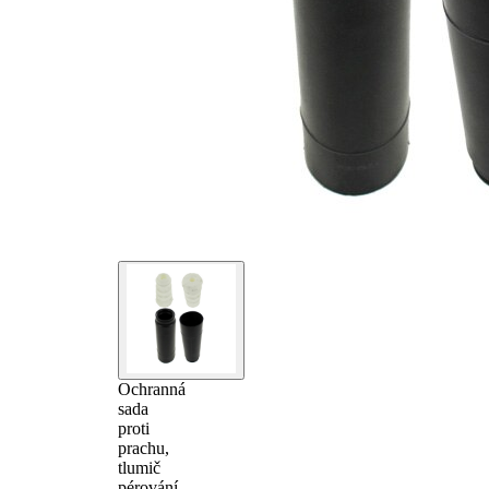
Ochranná
sada
proti
prachu,
tlumič
pérování