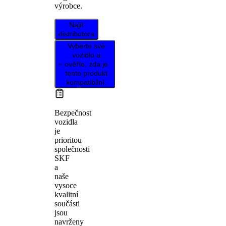
výrobce.
Najít
distributora
Vyberte své
vozidlo a
ověřte, zda je
tento produkt
kompatibilní.
Bezpečnost
vozidla
je
prioritou
společnosti
SKF
a
naše
vysoce
kvalitní
součásti
jsou
navrženy