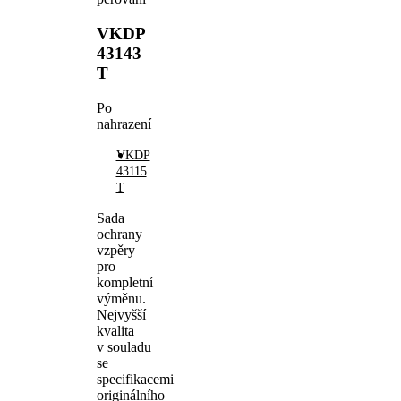
VKDP
43143
T
Po
nahrazení
VKDP
43115
T
Sada
ochrany
vzpěry
pro
kompletní
výměnu.
Nejvyšší
kvalita
v souladu
se
specifikacemi
originálního