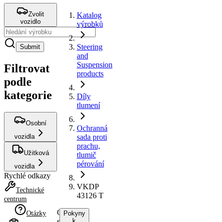
Zvolit
Katalog
vozidlo
výrobků
Steering
Submit
and
Suspension
Filtrovat
products
podle
kategorie
Díly
tlumení
Osobní
Ochranná
vozidla
sada proti
prachu,
Užitková
tlumič
pérování
vozidla
Rychlé odkazy
VKDP
Technické
43126 T
centrum
Ochranná
Otázky
Pokyny
sada
k