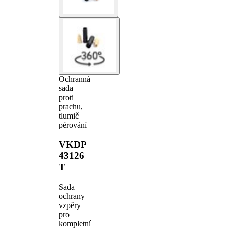
Ochranná
sada
proti
prachu,
tlumič
pérování
VKDP
43126
T
Sada
ochrany
vzpěry
pro
kompletní