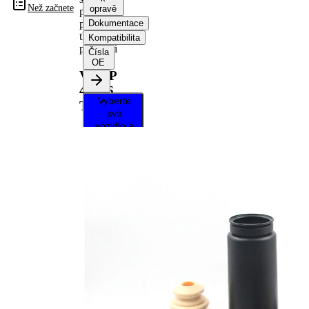
Než začnete
opravě
proti
prachu,
Dokumentace
tlumič
Kompatibilita
pérování
Čísla
OE
VKDP
43126
Vyberte
T
své
vozidlo a
získejte
pokyny k
opravě