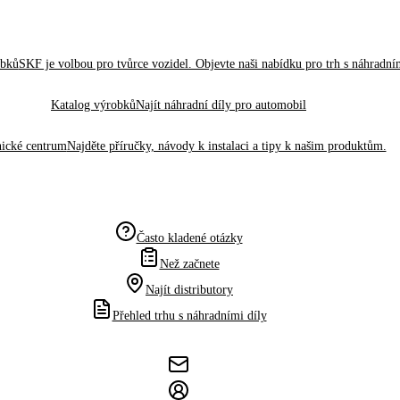
obků
SKF je volbou pro tvůrce vozidel. Objevte naši nabídku pro trh s náhradním
Katalog výrobků
Najít náhradní díly pro automobil
ické centrum
Najděte příručky, návody k instalaci a tipy k našim produktům.
Často kladené otázky
Než začnete
Najít distributory
Přehled trhu s náhradními díly