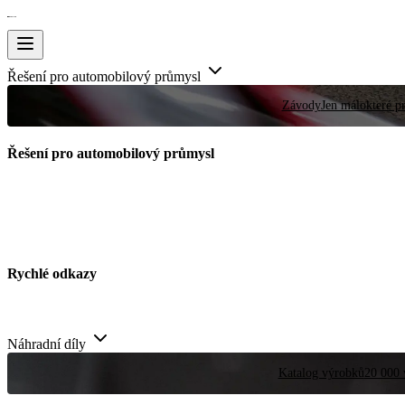
Řešení pro automobilový průmysl
Závody
Jen málokteré pr
Řešení pro automobilový průmysl
Rychlé odkazy
Náhradní díly
Katalog výrobků
20 000 