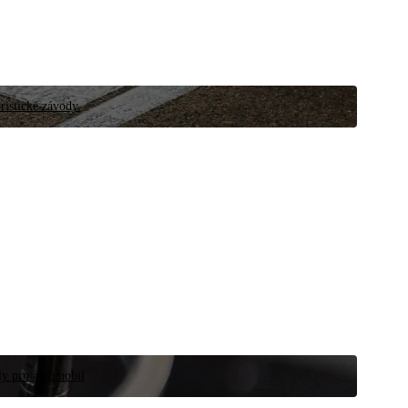
ristické závody.
íly pro automobil