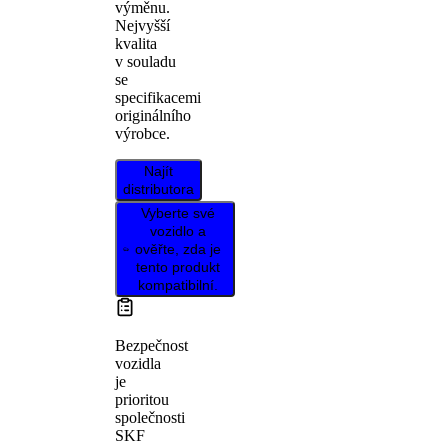
výměnu.
Nejvyšší
kvalita
v souladu
se
specifikacemi
originálního
výrobce.
Najít
distributora
Vyberte své
vozidlo a
ověřte, zda je
tento produkt
kompatibilní.
Bezpečnost
vozidla
je
prioritou
společnosti
SKF