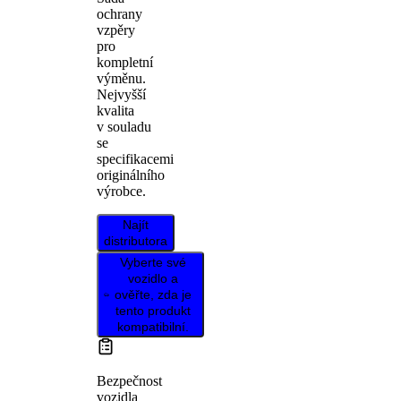
ochrany
vzpěry
pro
kompletní
výměnu.
Nejvyšší
kvalita
v souladu
se
specifikacemi
originálního
výrobce.
Najít
distributora
Vyberte své
vozidlo a
ověřte, zda je
tento produkt
kompatibilní.
Bezpečnost
vozidla