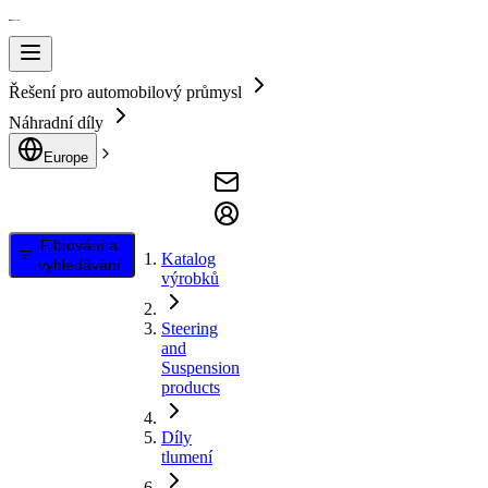
Řešení pro automobilový průmysl
Náhradní díly
Europe
Filtrování a
Katalog
vyhledávání
výrobků
Steering
and
Suspension
products
Díly
tlumení