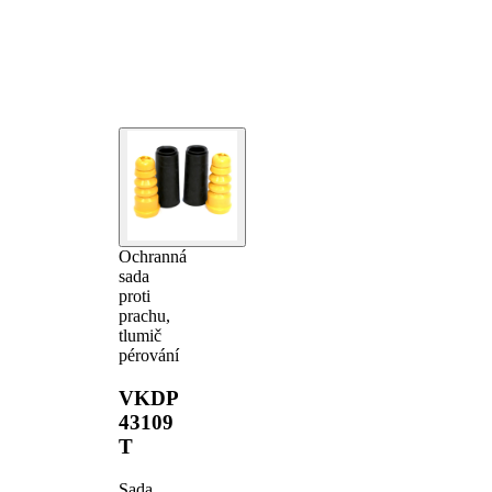
Ochranná
sada
proti
prachu,
tlumič
pérování
VKDP
43109
T
Sada