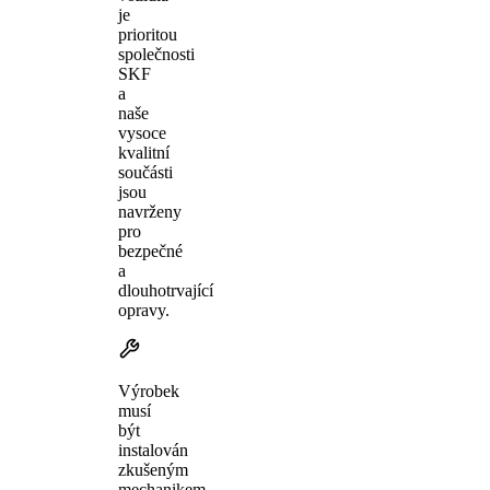
je
prioritou
společnosti
SKF
a
naše
vysoce
kvalitní
součásti
jsou
navrženy
pro
bezpečné
a
dlouhotrvající
opravy.
Výrobek
musí
být
instalován
zkušeným
mechanikem