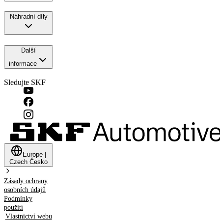
Náhradní díly
Další
informace
Sledujte SKF
Europe
|
Czech
Česko
Zásady ochrany
osobních údajů
Podmínky
použití
Vlastnictví webu