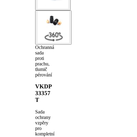
Ochranná
sada
proti
prachu,
tlumič
pérování
VKDP
33357
T
Sada
ochrany
vzpěry
pro
kompletní