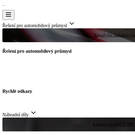
Řešení pro automobilový průmysl
Závody
Jen málokteré pr
Řešení pro automobilový průmysl
Rychlé odkazy
Náhradní díly
Katalog výrobků
20 000 