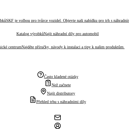
obků
SKF je volbou pro tvůrce vozidel. Objevte naši nabídku pro trh s náhradním
Katalog výrobků
Najít náhradní díly pro automobil
ické centrum
Najděte příručky, návody k instalaci a tipy k našim produktům.
Často kladené otázky
Než začnete
Najít distributory
Přehled trhu s náhradními díly