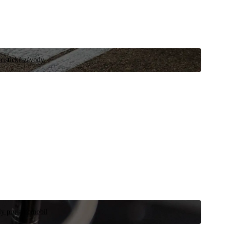
ristické závody.
íly pro automobil