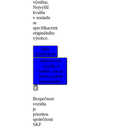
výměnu.
Nejvyšší
kvalita
v souladu
se
specifikacemi
originálního
výrobce.
Najít
distributora
Vyberte své
vozidlo a
ověřte, zda je
tento produkt
kompatibilní.
Bezpečnost
vozidla
je
prioritou
společnosti
SKF