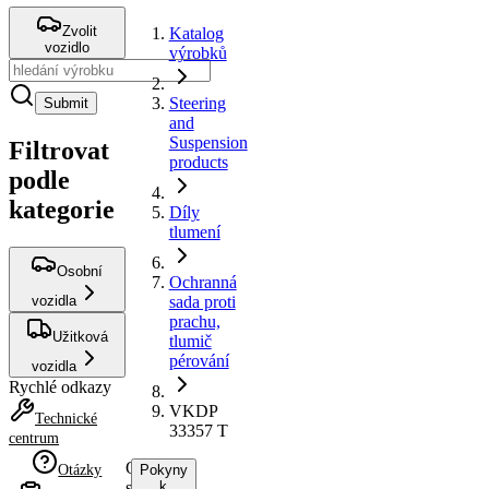
Zvolit
Katalog
vozidlo
výrobků
Steering
Submit
and
Suspension
Filtrovat
products
podle
kategorie
Díly
tlumení
Osobní
Ochranná
vozidla
sada proti
prachu,
Užitková
tlumič
pérování
vozidla
Rychlé odkazy
VKDP
Technické
33357 T
centrum
Ochranná
Otázky
Pokyny
sada
k