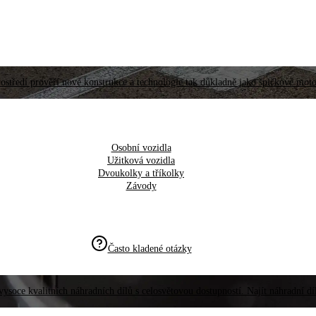
ostředí prověří nové konstrukce a technologie tak důkladně jako špičkové moto
Osobní vozidla
Užitková vozidla
Dvoukolky a tříkolky
Závody
Často kladené otázky
vysoce kvalitních náhradních dílů s celosvětovou dostupností. Najít náhradní d