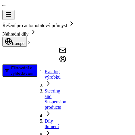
Řešení pro automobilový průmysl
Náhradní díly
Europe
Filtrování a
Katalog
vyhledávání
výrobků
Steering
and
Suspension
products
Díly
tlumení