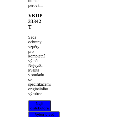
tlumič
pérování
VKDP
33342
T
Sada
ochrany
vzpěry
pro
kompletní
výměnu.
Nejvyšší
kvalita
v souladu
se
specifikacemi
originálního
výrobce.
Najít
distributora
Vyberte své