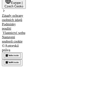
Europe
|
Czech
Česko
Zásady ochrany
osobních údajů
Podmínky
použití
Vlastnictví webu
Nastavení
souborů cookie
©
Autorská
práva