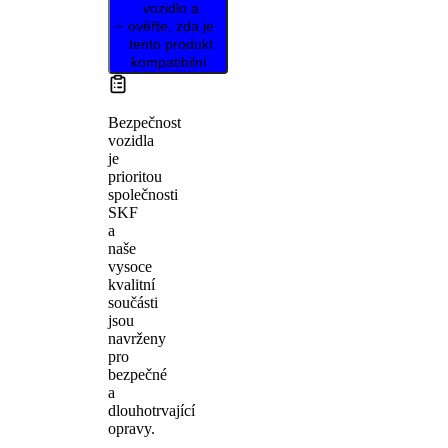
vozidlo a
ověřte, zda je
tento produkt
kompatibilní.
Bezpečnost
vozidla
je
prioritou
společnosti
SKF
a
naše
vysoce
kvalitní
součásti
jsou
navrženy
pro
bezpečné
a
dlouhotrvající
opravy.