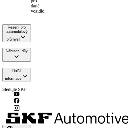
pro
dané
vozidlo.
Řešení pro
automobilový
průmysl
Náhradní díly
Další
informace
Sledujte SKF