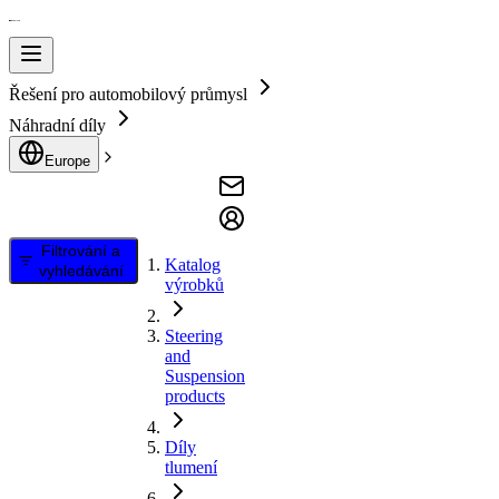
Řešení pro automobilový průmysl
Náhradní díly
Europe
Filtrování a
Katalog
vyhledávání
výrobků
Steering
and
Suspension
products
Díly
tlumení