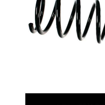
Tvar
pružina s
pružiny
konstatním
průměrem
Vnější
124 mm
průměr
Průměr
12,75 mm
drátu