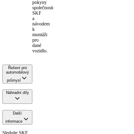
pokyny
společnosti
SKF
a
návodem
k
montáži
pro
dané
vozidlo.
Řešení pro
automobilový
průmysl
Náhradní díly
Další
informace
Sledujte SKF