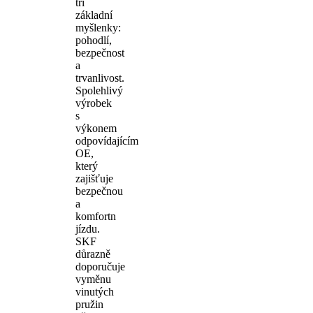
tři
základní
myšlenky:
pohodlí,
bezpečnost
a
trvanlivost.
Spolehlivý
výrobek
s
výkonem
odpovídajícím
OE,
který
zajišťuje
bezpečnou
a
komfortn
jízdu.
SKF
důrazně
doporučuje
vyměnu
vinutých
pružin