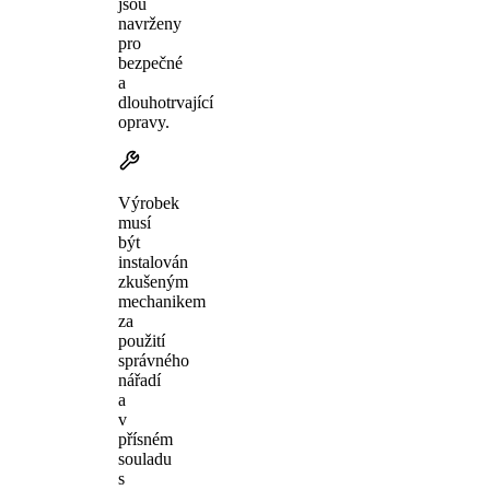
jsou
navrženy
pro
bezpečné
a
dlouhotrvající
opravy.
Výrobek
musí
být
instalován
zkušeným
mechanikem
za
použití
správného
nářadí
a
v
přísném
souladu
s