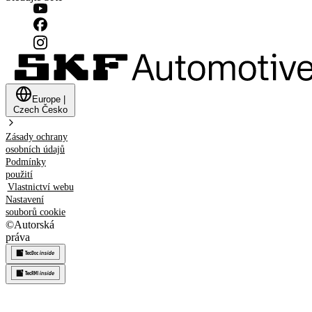
Europe
|
Czech
Česko
Zásady ochrany
osobních údajů
Podmínky
použití
Vlastnictví webu
Nastavení
souborů cookie
©
Autorská
práva