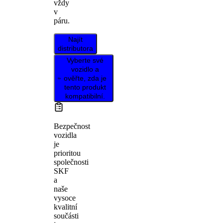
vždy
v
páru.
Najít
distributora
Vyberte své
vozidlo a
ověřte, zda je
tento produkt
kompatibilní.
Bezpečnost
vozidla
je
prioritou
společnosti
SKF
a
naše
vysoce
kvalitní
součásti