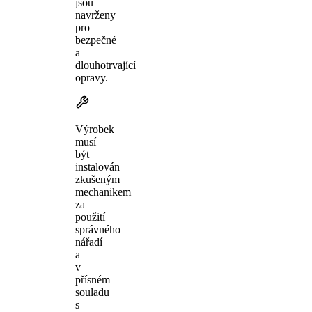
jsou
navrženy
pro
bezpečné
a
dlouhotrvající
opravy.
Výrobek
musí
být
instalován
zkušeným
mechanikem
za
použití
správného
nářadí
a
v
přísném
souladu
s