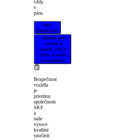
vždy
v
páru.
Najít
distributora
Vyberte své
vozidlo a
ověřte, zda je
tento produkt
kompatibilní.
Bezpečnost
vozidla
je
prioritou
společnosti
SKF
a
naše
vysoce
kvalitní
součásti