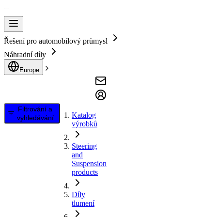
Řešení pro automobilový průmysl
Náhradní díly
Europe
Filtrování a
Katalog
vyhledávání
výrobků
Steering
and
Suspension
products
Díly
tlumení