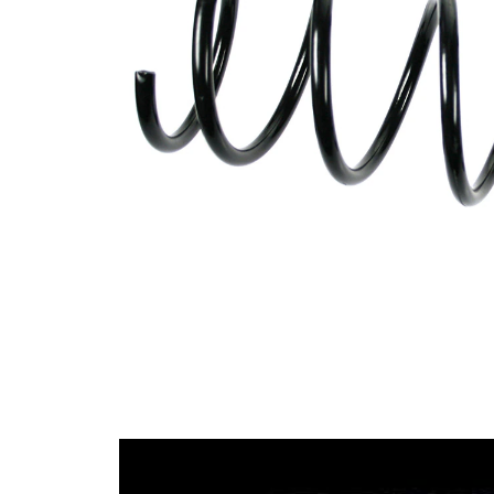
průměrem
Vnější
144 mm
průměr
Průměr
12,75 mm
drátu