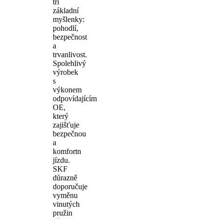
tři
základní
myšlenky:
pohodlí,
bezpečnost
a
trvanlivost.
Spolehlivý
výrobek
s
výkonem
odpovídajícím
OE,
který
zajišťuje
bezpečnou
a
komfortn
jízdu.
SKF
důrazně
doporučuje
vyměnu
vinutých
pružin