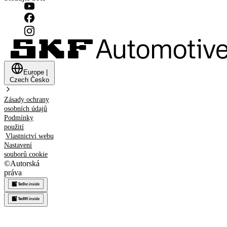
Europe
|
Czech
Česko
Zásady ochrany
osobních údajů
Podmínky
použití
Vlastnictví webu
Nastavení
souborů cookie
©
Autorská
práva