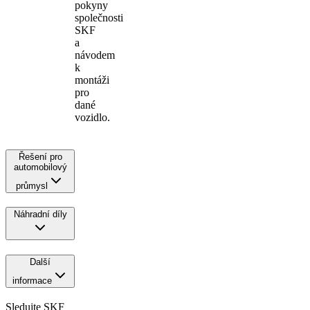
pokyny
společnosti
SKF
a
návodem
k
montáži
pro
dané
vozidlo.
Řešení pro
automobilový
průmysl
Náhradní díly
Další
informace
Sledujte SKF