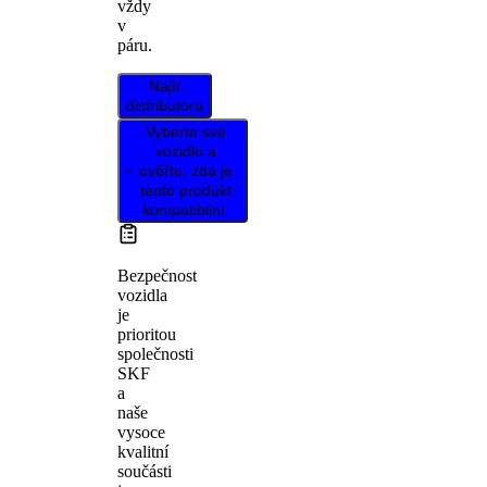
vždy
v
páru.
Najít
distributora
Vyberte své
vozidlo a
ověřte, zda je
tento produkt
kompatibilní.
Bezpečnost
vozidla
je
prioritou
společnosti
SKF
a
naše
vysoce
kvalitní
součásti