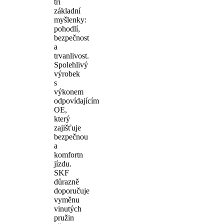
tři
základní
myšlenky:
pohodlí,
bezpečnost
a
trvanlivost.
Spolehlivý
výrobek
s
výkonem
odpovídajícím
OE,
který
zajišťuje
bezpečnou
a
komfortn
jízdu.
SKF
důrazně
doporučuje
vyměnu
vinutých
pružin