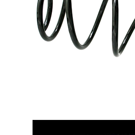
Tvar
pružina s
pružiny
konstatním
průměrem
Vnější
157 mm
průměr
Průměr
13,00 mm
drátu