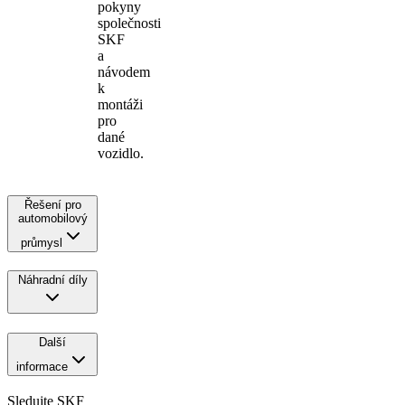
pokyny
společnosti
SKF
a
návodem
k
montáži
pro
dané
vozidlo.
Řešení pro
automobilový
průmysl
Náhradní díly
Další
informace
Sledujte SKF