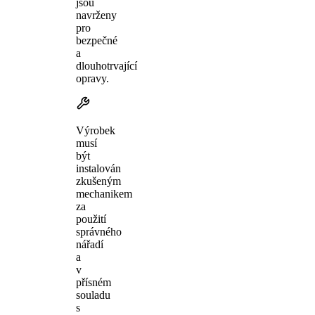
jsou
navrženy
pro
bezpečné
a
dlouhotrvající
opravy.
Výrobek
musí
být
instalován
zkušeným
mechanikem
za
použití
správného
nářadí
a
v
přísném
souladu
s