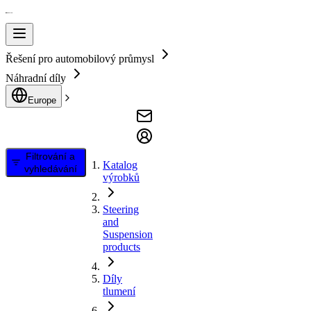
Řešení pro automobilový průmysl
Náhradní díly
Europe
Filtrování a
Katalog
vyhledávání
výrobků
Steering
and
Suspension
products
Díly
tlumení