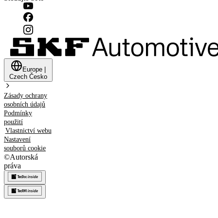
Europe
|
Czech
Česko
Zásady ochrany
osobních údajů
Podmínky
použití
Vlastnictví webu
Nastavení
souborů cookie
©
Autorská
práva