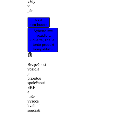
vždy
v
páru.
Najít
distributora
Vyberte své
vozidlo a
ověřte, zda je
tento produkt
kompatibilní.
Bezpečnost
vozidla
je
prioritou
společnosti
SKF
a
naše
vysoce
kvalitní
součásti