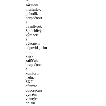
tři
základní
myšlenky:
pohodlí,
bezpečnost
a
trvanlivost.
Spolehlivý
výrobek
s
výkonem
odpovídajícím
OE,
který
zajišťuje
bezpečnou
a
komfortn
jízdu.
SKF
důrazně
doporučuje
vyměnu
vinutých
pružin