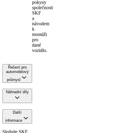
pokyny
společnosti
SKF
a
návodem
k
montáži
pro
dané
vozidlo.
Řešení pro
automobilový
průmysl
Náhradní díly
Další
informace
Sledujte SKF