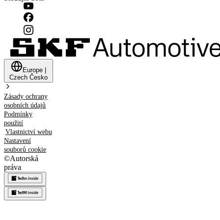
Europe
|
Czech
Česko
Zásady ochrany
osobních údajů
Podmínky
použití
Vlastnictví webu
Nastavení
souborů cookie
©
Autorská
práva