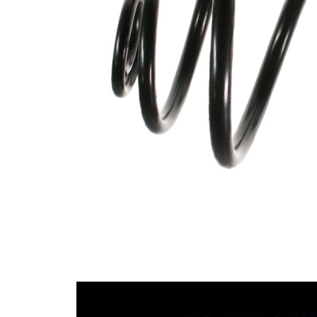
pružiny
Vnější
160 mm
průměr
Průměr
9,00 mm
drátu
Průměr
14,75
drátu 1
mm
Průměr
9,00 mm
drátu 2