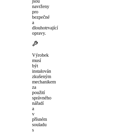
jsou
navrženy
pro
bezpečné
a
dlouhotrvající
opravy.
Výrobek
musí
být
instalován
zkušeným
mechanikem
za
použití
správného
nářadí
a
v
přísném
souladu
s