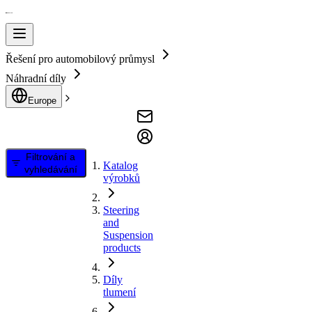
Řešení pro automobilový průmysl
Náhradní díly
Europe
Filtrování a
Katalog
vyhledávání
výrobků
Steering
and
Suspension
products
Díly
tlumení