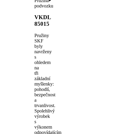
Pružina
podvozku
VKDL
85015
Pružiny
SKF
byly
navrženy
s
ohledem
na
tři
základní
myšlenky:
pohodlí,
bezpečnost
a
trvanlivost.
Spolehlivý
výrobek
s
výkonem
odpovídajícím