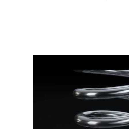
Průměr
12,50 mm
drátu