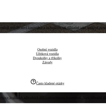
ostředí prověří nové konstrukce a technologie tak důkladně jako špičkové moto
Osobní vozidla
Užitková vozidla
Dvoukolky a tříkolky
Závody
Často kladené otázky
vysoce kvalitních náhradních dílů s celosvětovou dostupností. Najít náhradní d