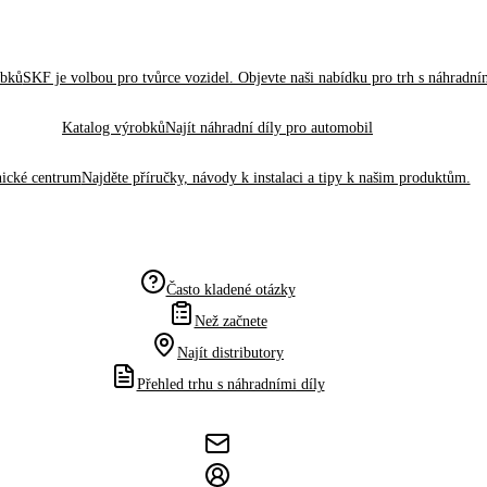
obků
SKF je volbou pro tvůrce vozidel. Objevte naši nabídku pro trh s náhradním
Katalog výrobků
Najít náhradní díly pro automobil
ické centrum
Najděte příručky, návody k instalaci a tipy k našim produktům.
Často kladené otázky
Než začnete
Najít distributory
Přehled trhu s náhradními díly