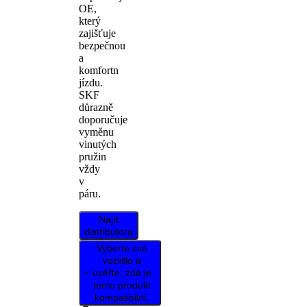
OE,
který
zajišťuje
bezpečnou
a
komfortn
jízdu.
SKF
důrazně
doporučuje
vyměnu
vinutých
pružin
vždy
v
páru.
Najít
distributora
Vyberte své
vozidlo a
ověřte, zda je
tento produkt
kompatibilní.