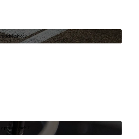
ristické závody.
íly pro automobil