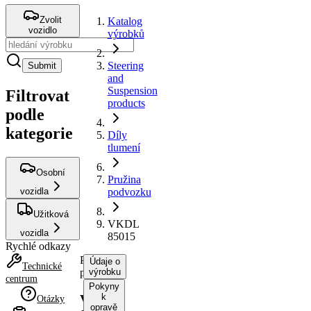
Zvolit
Katalog
vozidlo
výrobků
Steering
Submit
and
Suspension
Filtrovat
products
podle
kategorie
Díly
tlumení
Osobní
Pružina
vozidla
podvozku
Užitková
VKDL
vozidla
85015
Rychlé odkazy
Pružina
Údaje o
Technické
podvozku
výrobku
centrum
Pokyny
k
VKDL
Otázky
opravě