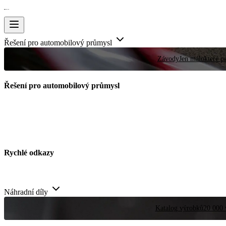
Řešení pro automobilový průmysl
Závody
Jen málokteré pr
Řešení pro automobilový průmysl
Rychlé odkazy
Náhradní díly
Katalog výrobků
20 000 