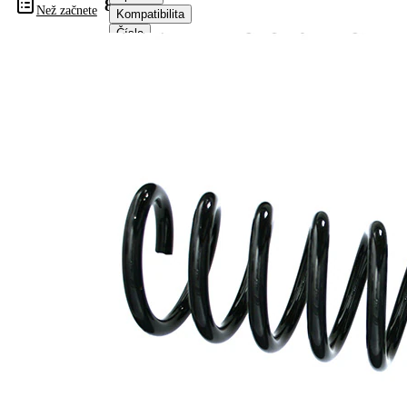
85015
Než začnete
Kompatibilita
Čísla
OE
Informace o výrobku
Vlastnost
Hodnota
montovaná
Zadní
strana
náprava
Délka
335 mm
Hmotnost
2,45 kg
Šroubovitá
Tvar
pružina s
pružiny
konstatním
průměrem
Vnější
100 mm
průměr
Doplňkový
výrobek/
bez
doplňkové
pouzdra
info
Počet
9,3
závitů