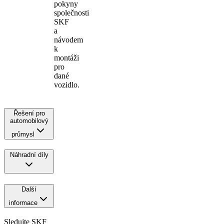
pokyny
společnosti
SKF
a
návodem
k
montáži
pro
dané
vozidlo.
Řešení pro
automobilový
průmysl
Náhradní díly
Další
informace
Sledujte SKF