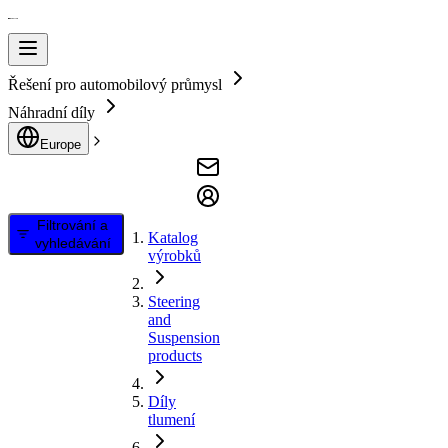
Řešení pro automobilový průmysl
Náhradní díly
Europe
Filtrování a
Katalog
vyhledávání
výrobků
Steering
and
Suspension
products
Díly
tlumení