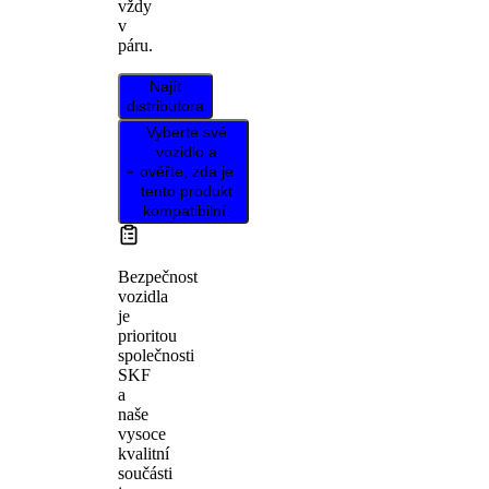
vždy
v
páru.
Najít
distributora
Vyberte své
vozidlo a
ověřte, zda je
tento produkt
kompatibilní.
Bezpečnost
vozidla
je
prioritou
společnosti
SKF
a
naše
vysoce
kvalitní
součásti