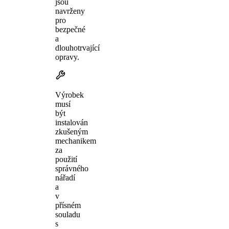
jsou
navrženy
pro
bezpečné
a
dlouhotrvající
opravy.
Výrobek
musí
být
instalován
zkušeným
mechanikem
za
použití
správného
nářadí
a
v
přísném
souladu
s