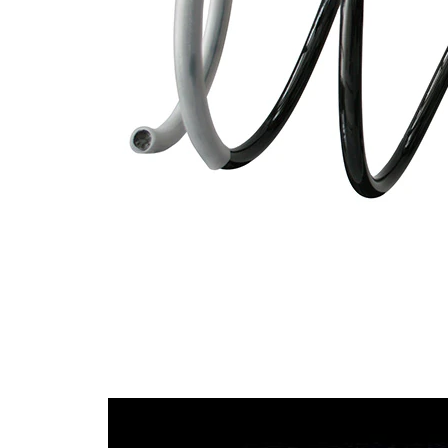
Tvar
pružina s
pružiny
konstatním
průměrem
Vnější
173 mm
průměr
Doplňkový
výrobek/
bez
doplňkové
pouzdra
info
Počet
4,5
závitů
Průměr
14,75 mm
drátu