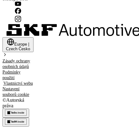
Europe
|
Czech
Česko
Zásady ochrany
osobních údajů
Podmínky
použití
Vlastnictví webu
Nastavení
souborů cookie
©
Autorská
práva