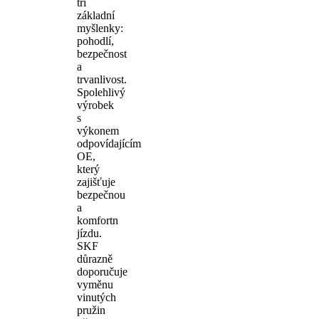
tři
základní
myšlenky:
pohodlí,
bezpečnost
a
trvanlivost.
Spolehlivý
výrobek
s
výkonem
odpovídajícím
OE,
který
zajišťuje
bezpečnou
a
komfortn
jízdu.
SKF
důrazně
doporučuje
vyměnu
vinutých
pružin