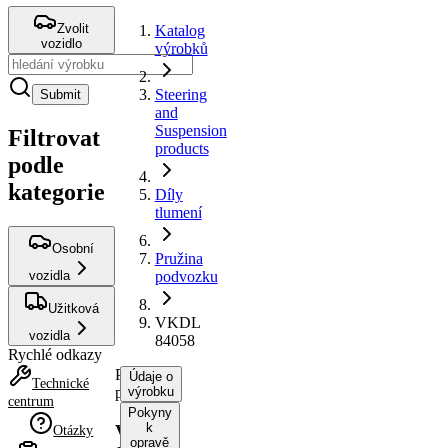
Zvolit
Katalog
vozidlo
výrobků
Steering
Submit
and
Suspension
Filtrovat
products
podle
kategorie
Díly
tlumení
Osobní
Pružina
vozidla
podvozku
Užitková
VKDL
vozidla
84058
Rychlé odkazy
Pružina
Údaje o
Technické
podvozku
výrobku
centrum
Pokyny
k
VKDL
Otázky
opravě