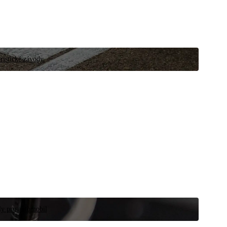
ristické závody.
íly pro automobil