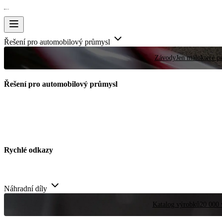
Řešení pro automobilový průmysl
Závody
Jen málokteré pr
Řešení pro automobilový průmysl
Rychlé odkazy
Náhradní díly
Katalog výrobků
20 000 