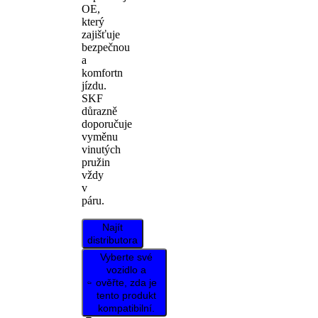
OE,
který
zajišťuje
bezpečnou
a
komfortn
jízdu.
SKF
důrazně
doporučuje
vyměnu
vinutých
pružin
vždy
v
páru.
Najít
distributora
Vyberte své
vozidlo a
ověřte, zda je
tento produkt
kompatibilní.