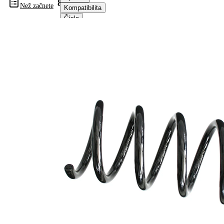
84058
Než začnete
Kompatibilita
Čísla
OE
Informace o výrobku
Vlastnost
Hodnota
montovaná
Zadní
strana
náprava
Délka
340 mm
Hmotnost
1,80 kg
Šroubovitá
Tvar
pružina s
pružiny
konstatním
průměrem
Vnější
106 mm
průměr
Průměr
11,75 mm
drátu