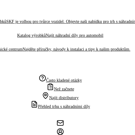
obků
SKF je volbou pro tvůrce vozidel. Objevte naši nabídku pro trh s náhradním
Katalog výrobků
Najít náhradní díly pro automobil
ické centrum
Najděte příručky, návody k instalaci a tipy k našim produktům.
Často kladené otázky
Než začnete
Najít distributory
Přehled trhu s náhradními díly