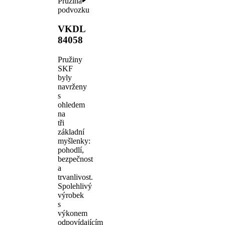
Pružina
podvozku
VKDL
84058
Pružiny
SKF
byly
navrženy
s
ohledem
na
tři
základní
myšlenky:
pohodlí,
bezpečnost
a
trvanlivost.
Spolehlivý
výrobek
s
výkonem
odpovídajícím