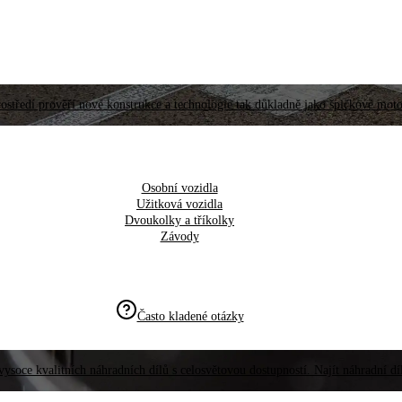
ostředí prověří nové konstrukce a technologie tak důkladně jako špičkové moto
Osobní vozidla
Užitková vozidla
Dvoukolky a tříkolky
Závody
Často kladené otázky
vysoce kvalitních náhradních dílů s celosvětovou dostupností. Najít náhradní d