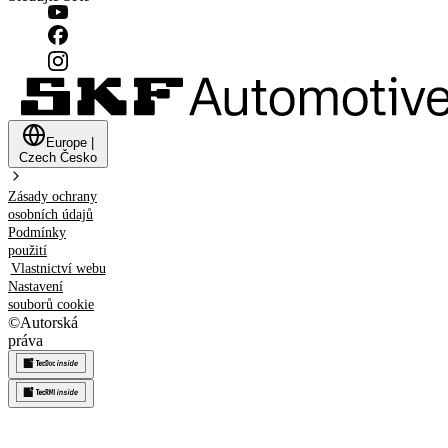
Europe
|
Czech
Česko
Zásady ochrany
osobních údajů
Podmínky
použití
Vlastnictví webu
Nastavení
souborů cookie
©
Autorská
práva