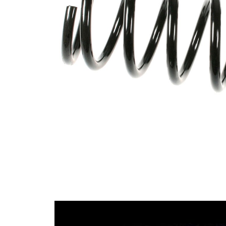
průměrem
Vnější
106 mm
průměr
Průměr
11,25 mm
drátu