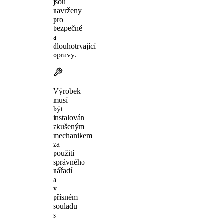
jsou
navrženy
pro
bezpečné
a
dlouhotrvající
opravy.
Výrobek
musí
být
instalován
zkušeným
mechanikem
za
použití
správného
nářadí
a
v
přísném
souladu
s