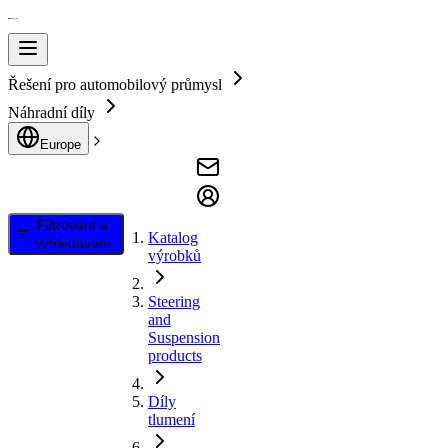
Řešení pro automobilový průmysl
Náhradní díly
Europe
Filtrování a
Katalog
vyhledávání
výrobků
Steering
and
Suspension
products
Díly
tlumení