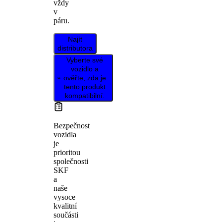
vždy
v
páru.
Najít
distributora
Vyberte své
vozidlo a
ověřte, zda je
tento produkt
kompatibilní.
Bezpečnost
vozidla
je
prioritou
společnosti
SKF
a
naše
vysoce
kvalitní
součásti