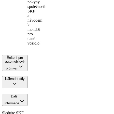
pokyny
společnosti
SKF
a
návodem
k
montáži
pro
dané
vozidlo.
Řešení pro
automobilový
průmysl
Náhradní díly
Další
informace
Sledujte SKF