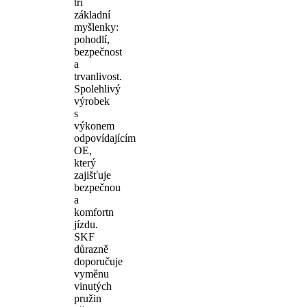
tři
základní
myšlenky:
pohodlí,
bezpečnost
a
trvanlivost.
Spolehlivý
výrobek
s
výkonem
odpovídajícím
OE,
který
zajišťuje
bezpečnou
a
komfortn
jízdu.
SKF
důrazně
doporučuje
vyměnu
vinutých
pružin