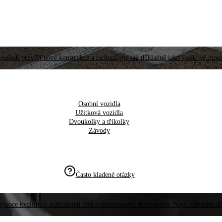
ostředí prověří nové konstrukce a technologie tak důkladně jako špičkové moto
Osobní vozidla
Užitková vozidla
Dvoukolky a tříkolky
Závody
Často kladené otázky
vysoce kvalitních náhradních dílů s celosvětovou dostupností. Najít náhradní d