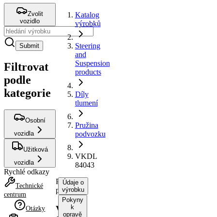
Zvolit
Katalog
vozidlo
výrobků
Steering
Submit
and
Suspension
Filtrovat
products
podle
kategorie
Díly
tlumení
Osobní
Pružina
vozidla
podvozku
Užitková
VKDL
vozidla
84043
Rychlé odkazy
Pružina
Údaje o
Technické
podvozku
výrobku
centrum
Pokyny
k
VKDL
Otázky
opravě