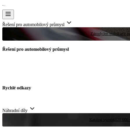
Řešení pro automobilový průmysl
Závody
Jen málokteré pr
Řešení pro automobilový průmysl
Rychlé odkazy
Náhradní díly
Katalog výrobků
20 000 