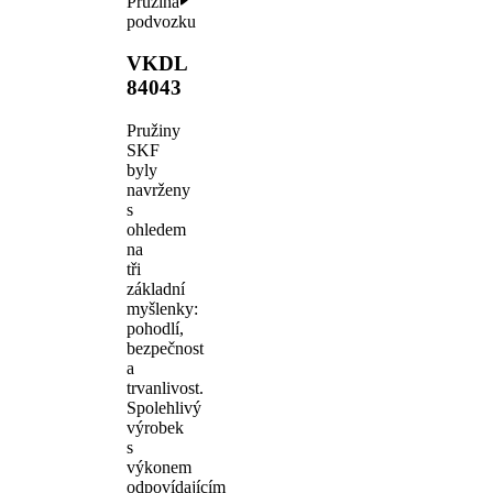
Pružina
podvozku
VKDL
84043
Pružiny
SKF
byly
navrženy
s
ohledem
na
tři
základní
myšlenky:
pohodlí,
bezpečnost
a
trvanlivost.
Spolehlivý
výrobek
s
výkonem
odpovídajícím