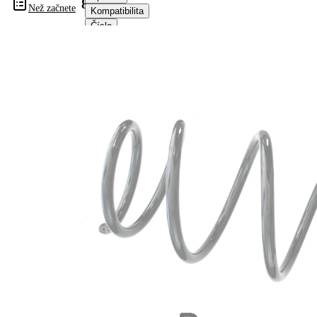
84043
Než začnete
Kompatibilita
Čísla
OE
Informace o výrobku
Vlastnost
Hodnota
montovaná
Zadní
strana
náprava
Délka
367 mm
Hmotnost
2,95 kg
Šroubovitá
Tvar
pružina s
pružiny
konstatním
průměrem
Vnější
134 mm
průměr
Průměr
14,25 mm
drátu