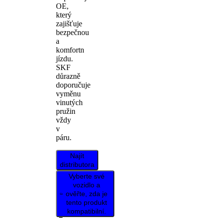
OE,
který
zajišťuje
bezpečnou
a
komfortn
jízdu.
SKF
důrazně
doporučuje
vyměnu
vinutých
pružin
vždy
v
páru.
Najít
distributora
Vyberte své
vozidlo a
ověřte, zda je
tento produkt
kompatibilní.