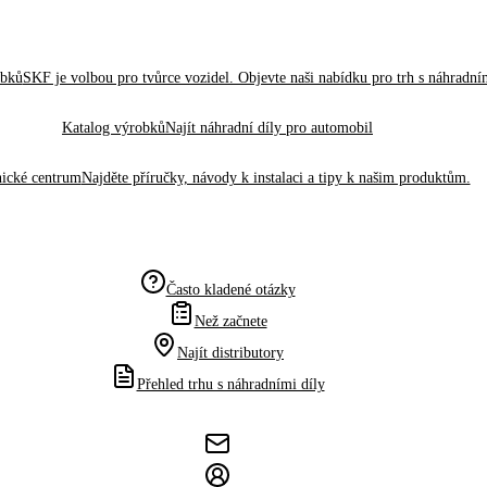
obků
SKF je volbou pro tvůrce vozidel. Objevte naši nabídku pro trh s náhradním
Katalog výrobků
Najít náhradní díly pro automobil
ické centrum
Najděte příručky, návody k instalaci a tipy k našim produktům.
Často kladené otázky
Než začnete
Najít distributory
Přehled trhu s náhradními díly