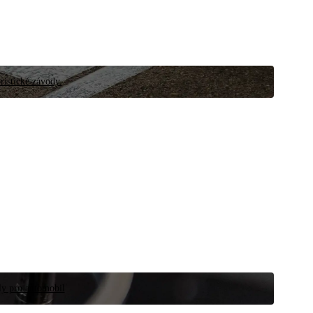
ristické závody.
íly pro automobil