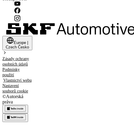
Europe
|
Czech
Česko
Zásady ochrany
osobních údajů
Podmínky
použití
Vlastnictví webu
Nastavení
souborů cookie
©
Autorská
práva