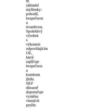
tři
základní
myšlenky:
pohodlí,
bezpečnost
a
trvanlivost.
Spolehlivý
výrobek
s
výkonem
odpovídajícím
OE,
který
zajišťuje
bezpečnou
a
komfortn
jízdu.
SKF
důrazně
doporučuje
vyměnu
vinutých
pružin