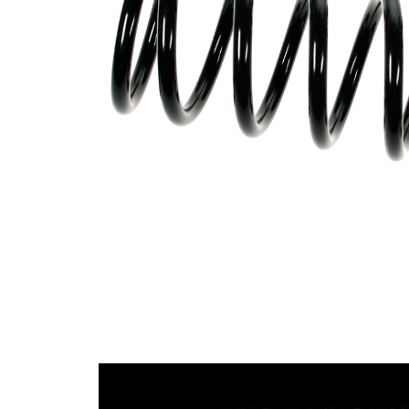
průměrem
Vnější
107 mm
průměr
Průměr
11,25 mm
drátu