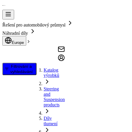
Řešení pro automobilový průmysl
Náhradní díly
Europe
Filtrování a
Katalog
vyhledávání
výrobků
Steering
and
Suspension
products
Díly
tlumení