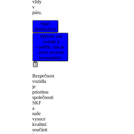
vždy
v
páru.
Najít
distributora
Vyberte své
vozidlo a
ověřte, zda je
tento produkt
kompatibilní.
Bezpečnost
vozidla
je
prioritou
společnosti
SKF
a
naše
vysoce
kvalitní
součásti