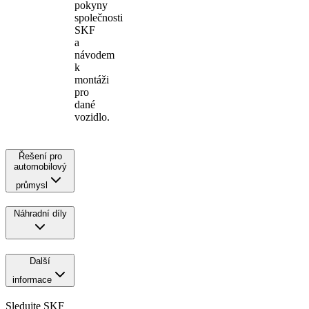
pokyny
společnosti
SKF
a
návodem
k
montáži
pro
dané
vozidlo.
Řešení pro
automobilový
průmysl
Náhradní díly
Další
informace
Sledujte SKF