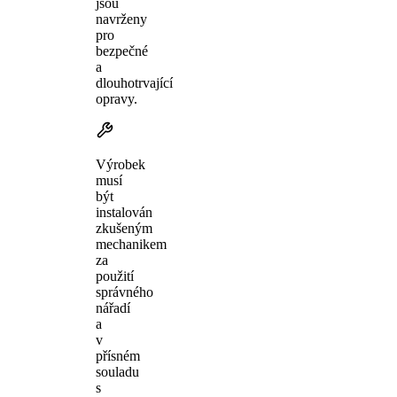
jsou
navrženy
pro
bezpečné
a
dlouhotrvající
opravy.
Výrobek
musí
být
instalován
zkušeným
mechanikem
za
použití
správného
nářadí
a
v
přísném
souladu
s