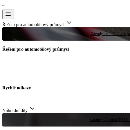
Řešení pro automobilový průmysl
Závody
Jen málokteré pr
Řešení pro automobilový průmysl
Rychlé odkazy
Náhradní díly
Katalog výrobků
20 000 