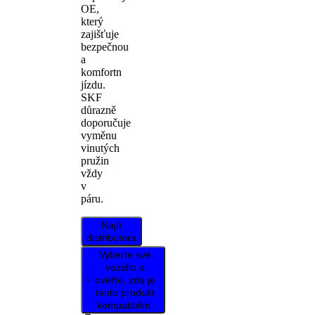
OE,
který
zajišťuje
bezpečnou
a
komfortn
jízdu.
SKF
důrazně
doporučuje
vyměnu
vinutých
pružin
vždy
v
páru.
Najít
distributora
Vyberte své
vozidlo a
ověřte, zda je
tento produkt
kompatibilní.