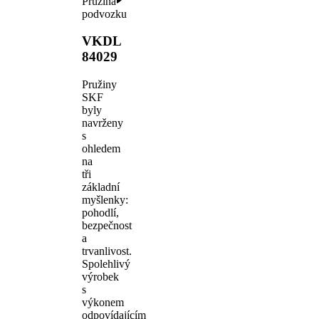
Pružina
podvozku
VKDL
84029
Pružiny
SKF
byly
navrženy
s
ohledem
na
tři
základní
myšlenky:
pohodlí,
bezpečnost
a
trvanlivost.
Spolehlivý
výrobek
s
výkonem
odpovídajícím