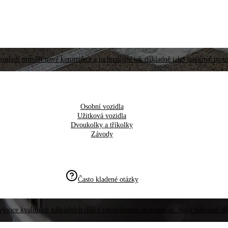
ostředí prověří nové konstrukce a technologie tak důkladně jako špičkové moto
Osobní vozidla
Užitková vozidla
Dvoukolky a tříkolky
Závody
Často kladené otázky
vysoce kvalitních náhradních dílů s celosvětovou dostupností. Najít náhradní d