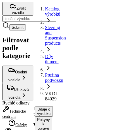
Zvolit
Katalog
vozidlo
výrobků
Steering
Submit
and
Suspension
Filtrovat
products
podle
kategorie
Díly
tlumení
Osobní
Pružina
vozidla
podvozku
Užitková
VKDL
vozidla
84029
Rychlé odkazy
Pružina
Údaje o
Technické
podvozku
výrobku
centrum
Pokyny
k
VKDL
Otázky
opravě