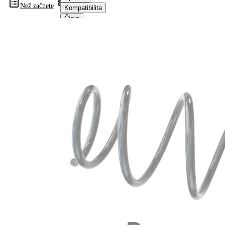
84029
Než začnete
Kompatibilita
Čísla
OE
Informace o výrobku
Vlastnost
Hodnota
montovaná
Zadní
strana
náprava
Délka
370 mm
Hmotnost
2,95 kg
Šroubovitá
Tvar
pružina s
pružiny
konstatním
průměrem
Vnější
132 mm
průměr
Průměr
13,75 mm
drátu