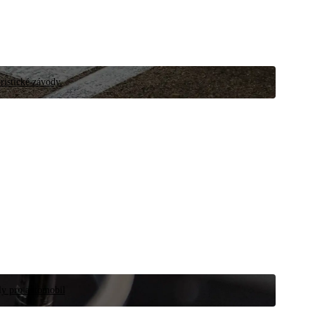
ristické závody.
íly pro automobil