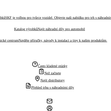
obků
SKF je volbou pro tvůrce vozidel. Objevte naši nabídku pro trh s náhradním
Katalog výrobků
Najít náhradní díly pro automobil
ické centrum
Najděte příručky, návody k instalaci a tipy k našim produktům.
Často kladené otázky
Než začnete
Najít distributory
Přehled trhu s náhradními díly