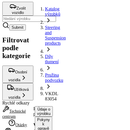
Zvolit
Katalog
vozidlo
výrobků
Steering
Submit
and
Suspension
Filtrovat
products
podle
kategorie
Díly
tlumení
Osobní
Pružina
vozidla
podvozku
Užitková
VKDL
vozidla
83054
Rychlé odkazy
Pružina
Údaje o
Technické
podvozku
výrobku
centrum
Pokyny
k
VKDL
Otázky
opravě