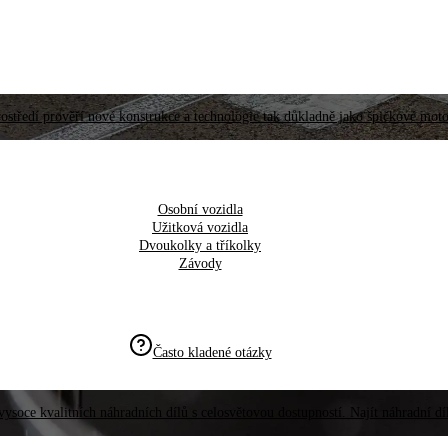
ostředí prověří nové konstrukce a technologie tak důkladně jako špičkové moto
Osobní vozidla
Užitková vozidla
Dvoukolky a tříkolky
Závody
Často kladené otázky
vysoce kvalitních náhradních dílů s celosvětovou dostupností. Najít náhradní d