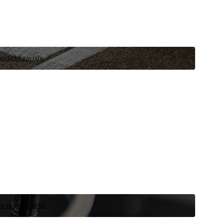
ristické závody.
íly pro automobil