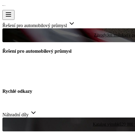
Řešení pro automobilový průmysl
Závody
Jen málokteré pr
Řešení pro automobilový průmysl
Rychlé odkazy
Náhradní díly
Katalog výrobků
20 000 