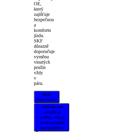
OE,
který
zajišťuje
bezpečnou
a
komfortn
jízdu.
SKF
důrazně
doporučuje
vyměnu
vinutých
pružin
vždy
v
páru.
Najít
distributora
Vyberte své
vozidlo a
ověřte, zda je
tento produkt
kompatibilní.