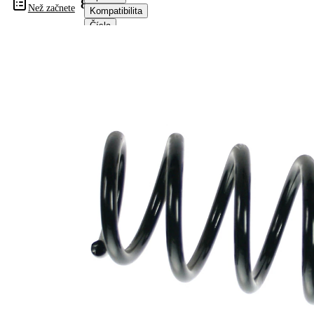
83054
Než začnete
Kompatibilita
Čísla
OE
Informace o výrobku
Vlastnost
Hodnota
montovaná
Zadní
strana
náprava
Délka
278 mm
Hmotnost
1,70 kg
Šroubovitá
Tvar
pružina s
pružiny
konstatním
průměrem
Vnější
106 mm
průměr
Průměr
11,75 mm
drátu