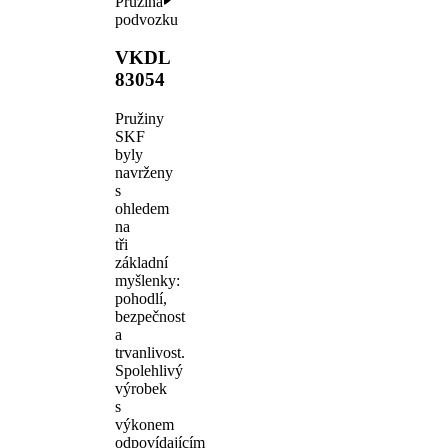
Pružina
podvozku
VKDL
83054
Pružiny
SKF
byly
navrženy
s
ohledem
na
tři
základní
myšlenky:
pohodlí,
bezpečnost
a
trvanlivost.
Spolehlivý
výrobek
s
výkonem
odpovídajícím