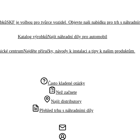
obků
SKF je volbou pro tvůrce vozidel. Objevte naši nabídku pro trh s náhradním
Katalog výrobků
Najít náhradní díly pro automobil
ické centrum
Najděte příručky, návody k instalaci a tipy k našim produktům.
Často kladené otázky
Než začnete
Najít distributory
Přehled trhu s náhradními díly