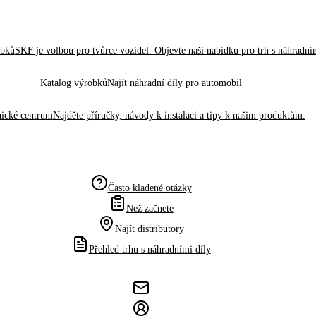
obků
SKF je volbou pro tvůrce vozidel. Objevte naši nabídku pro trh s náhradním
Katalog výrobků
Najít náhradní díly pro automobil
ické centrum
Najděte příručky, návody k instalaci a tipy k našim produktům.
Často kladené otázky
Než začnete
Najít distributory
Přehled trhu s náhradními díly