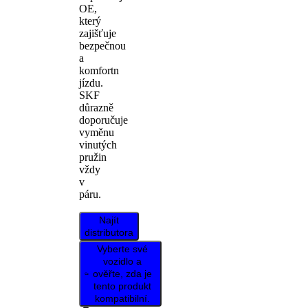
OE,
který
zajišťuje
bezpečnou
a
komfortn
jízdu.
SKF
důrazně
doporučuje
vyměnu
vinutých
pružin
vždy
v
páru.
Najít
distributora
Vyberte své
vozidlo a
ověřte, zda je
tento produkt
kompatibilní.