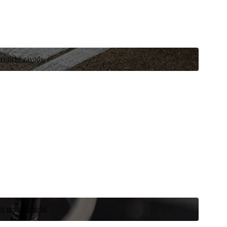
ristické závody.
íly pro automobil