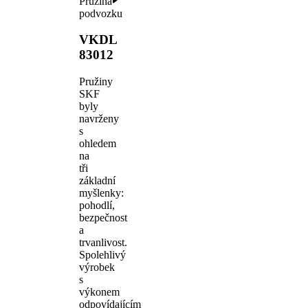
Pružina
podvozku
VKDL
83012
Pružiny
SKF
byly
navrženy
s
ohledem
na
tři
základní
myšlenky:
pohodlí,
bezpečnost
a
trvanlivost.
Spolehlivý
výrobek
s
výkonem
odpovídajícím