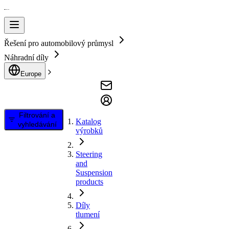
Řešení pro automobilový průmysl
Náhradní díly
Europe
Filtrování a
Katalog
vyhledávání
výrobků
Steering
and
Suspension
products
Díly
tlumení