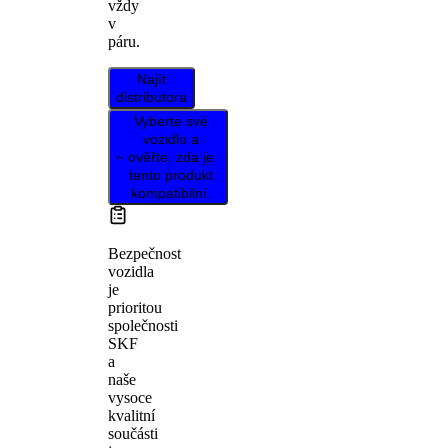
vždy
v
páru.
Najít
distributora
Vyberte své
vozidlo a
ověřte, zda je
tento produkt
kompatibilní.
Bezpečnost
vozidla
je
prioritou
společnosti
SKF
a
naše
vysoce
kvalitní
součásti