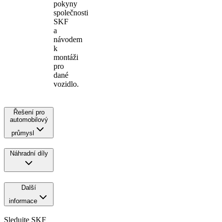
pokyny
společnosti
SKF
a
návodem
k
montáži
pro
dané
vozidlo.
Řešení pro
automobilový
průmysl
Náhradní díly
Další
informace
Sledujte SKF