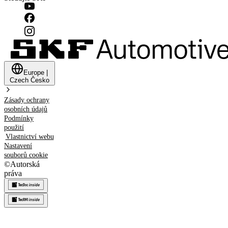
Europe
|
Czech
Česko
Zásady ochrany
osobních údajů
Podmínky
použití
Vlastnictví webu
Nastavení
souborů cookie
©
Autorská
práva