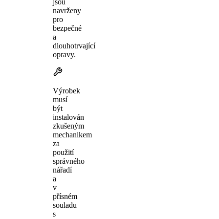
jsou
navrženy
pro
bezpečné
a
dlouhotrvající
opravy.
Výrobek
musí
být
instalován
zkušeným
mechanikem
za
použití
správného
nářadí
a
v
přísném
souladu
s