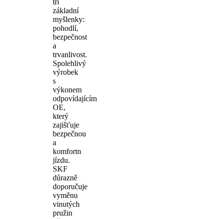
tři
základní
myšlenky:
pohodlí,
bezpečnost
a
trvanlivost.
Spolehlivý
výrobek
s
výkonem
odpovídajícím
OE,
který
zajišťuje
bezpečnou
a
komfortn
jízdu.
SKF
důrazně
doporučuje
vyměnu
vinutých
pružin