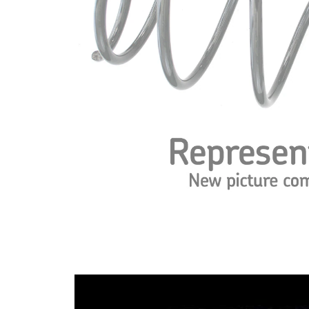
Tvar
pružina s
pružiny
konstatním
průměrem
Vnější
109 mm
průměr
Vnější
151 mm
průměr 1
Průměr
11,25 mm
drátu