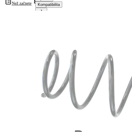
81119
Než začnete
Kompatibilita
Informace o výrobku
Vlastnost
Hodnota
montovaná
přední osa
strana
Délka
352 mm
Hmotnost
2,00 kg
Šroubovitá
Tvar
pružina s
pružiny
konstatním
průměrem
Vnější
164 mm
průměr
Průměr
12,50 mm
drátu