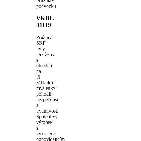
Pružina
podvozku
VKDL
81119
Pružiny
SKF
byly
navrženy
s
ohledem
na
tři
základní
myšlenky:
pohodlí,
bezpečnost
a
trvanlivost.
Spolehlivý
výrobek
s
výkonem
odpovídajícím