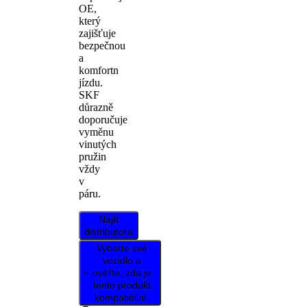
OE,
který
zajišťuje
bezpečnou
a
komfortn
jízdu.
SKF
důrazně
doporučuje
vyměnu
vinutých
pružin
vždy
v
páru.
Najít
distributora
Vyberte své
vozidlo a
ověřte, zda je
tento produkt
kompatibilní.