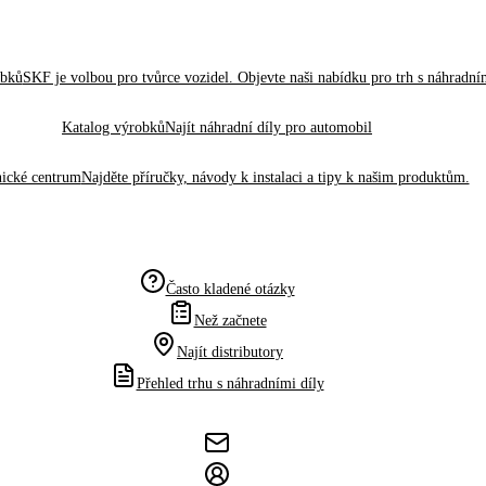
obků
SKF je volbou pro tvůrce vozidel. Objevte naši nabídku pro trh s náhradním
Katalog výrobků
Najít náhradní díly pro automobil
ické centrum
Najděte příručky, návody k instalaci a tipy k našim produktům.
Často kladené otázky
Než začnete
Najít distributory
Přehled trhu s náhradními díly