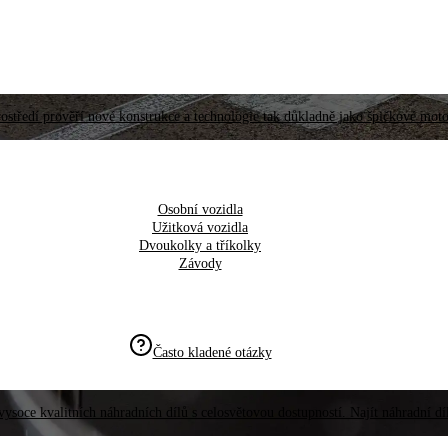
ostředí prověří nové konstrukce a technologie tak důkladně jako špičkové moto
Osobní vozidla
Užitková vozidla
Dvoukolky a tříkolky
Závody
Často kladené otázky
vysoce kvalitních náhradních dílů s celosvětovou dostupností. Najít náhradní d