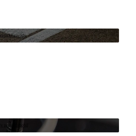
ristické závody.
íly pro automobil