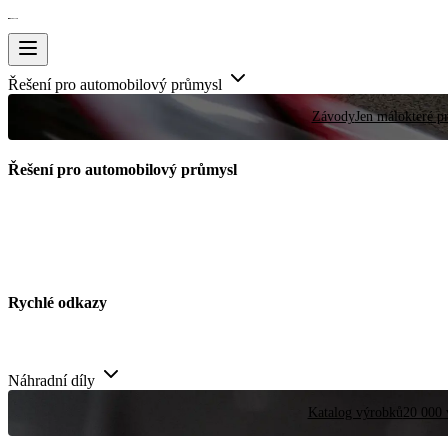
Řešení pro automobilový průmysl
Závody
Jen málokteré pr
Řešení pro automobilový průmysl
Rychlé odkazy
Náhradní díly
Katalog výrobků
20 000 