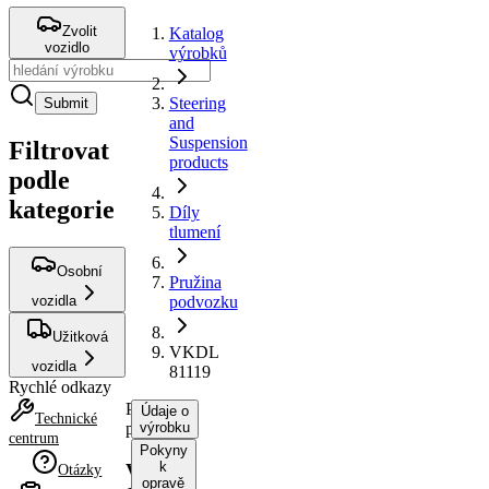
Zvolit
Katalog
vozidlo
výrobků
Steering
Submit
and
Suspension
Filtrovat
products
podle
kategorie
Díly
tlumení
Osobní
Pružina
vozidla
podvozku
Užitková
VKDL
vozidla
81119
Rychlé odkazy
Pružina
Údaje o
Technické
podvozku
výrobku
centrum
Pokyny
k
VKDL
Otázky
opravě