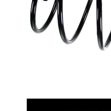
průměrem
Vnější
164 mm
průměr
Průměr
13,50 mm
drátu