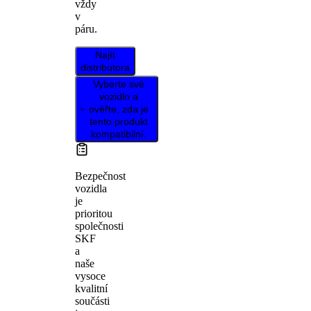
vždy
v
páru.
Najít
distributora
Vyberte své
vozidlo a
ověřte, zda je
tento produkt
kompatibilní.
Bezpečnost
vozidla
je
prioritou
společnosti
SKF
a
naše
vysoce
kvalitní
součásti