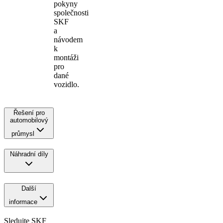
pokyny
společnosti
SKF
a
návodem
k
montáži
pro
dané
vozidlo.
Řešení pro
automobilový
průmysl
Náhradní díly
Další
informace
Sledujte SKF