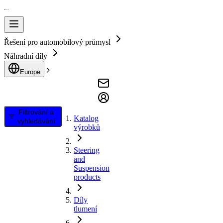
Řešení pro automobilový průmysl
Náhradní díly
Europe
Filtrování a
Katalog
vyhledávání
výrobků
Steering
and
Suspension
products
Díly
tlumení