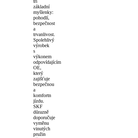
tři
základní
myšlenky:
pohodlí,
bezpečnost
a
trvanlivost.
Spolehlivý
výrobek
s
výkonem
odpovídajícím
OE,
který
zajišťuje
bezpečnou
a
komfortn
jízdu.
SKF
důrazně
doporučuje
vyměnu
vinutých
pružin