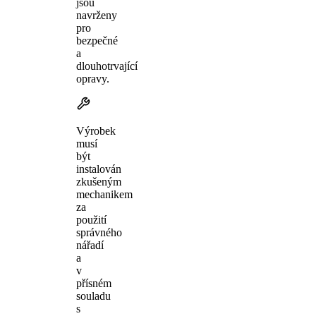
jsou
navrženy
pro
bezpečné
a
dlouhotrvající
opravy.
Výrobek
musí
být
instalován
zkušeným
mechanikem
za
použití
správného
nářadí
a
v
přísném
souladu
s