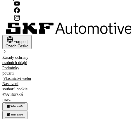
Europe
|
Czech
Česko
Zásady ochrany
osobních údajů
Podmínky
použití
Vlastnictví webu
Nastavení
souborů cookie
©
Autorská
práva