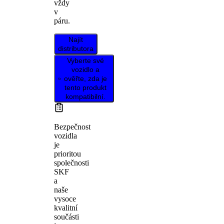
vždy
v
páru.
Najít
distributora
Vyberte své
vozidlo a
ověřte, zda je
tento produkt
kompatibilní.
Bezpečnost
vozidla
je
prioritou
společnosti
SKF
a
naše
vysoce
kvalitní
součásti