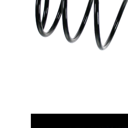
průměrem
Vnější
124 mm
průměr
Vnější
151 mm
průměr 1
Průměr
11,50 mm
drátu