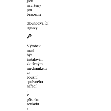
jsou
navrženy
pro
bezpečné
a
dlouhotrvající
opravy.
Výrobek
musí
být
instalován
zkušeným
mechanikem
za
použití
správného
nářadí
a
v
přísném
souladu
s