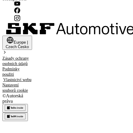
Europe
|
Czech
Česko
Zásady ochrany
osobních údajů
Podmínky
použití
Vlastnictví webu
Nastavení
souborů cookie
©
Autorská
práva