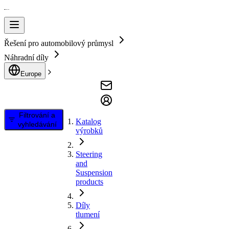
Řešení pro automobilový průmysl
Náhradní díly
Europe
Filtrování a
Katalog
vyhledávání
výrobků
Steering
and
Suspension
products
Díly
tlumení