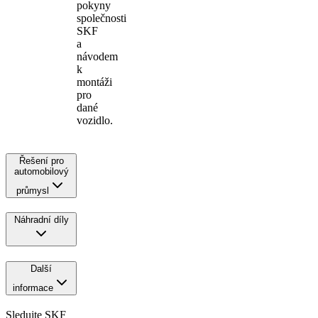
pokyny
společnosti
SKF
a
návodem
k
montáži
pro
dané
vozidlo.
Řešení pro
automobilový
průmysl
Náhradní díly
Další
informace
Sledujte SKF