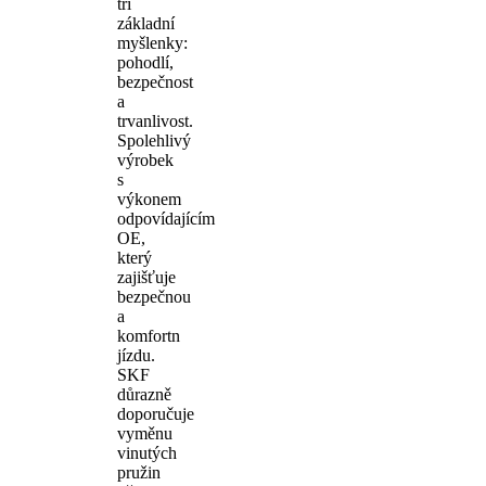
tři
základní
myšlenky:
pohodlí,
bezpečnost
a
trvanlivost.
Spolehlivý
výrobek
s
výkonem
odpovídajícím
OE,
který
zajišťuje
bezpečnou
a
komfortn
jízdu.
SKF
důrazně
doporučuje
vyměnu
vinutých
pružin