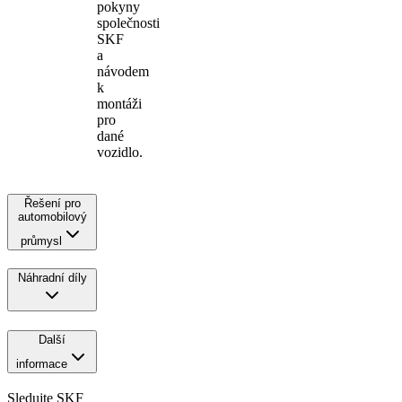
pokyny
společnosti
SKF
a
návodem
k
montáži
pro
dané
vozidlo.
Řešení pro
automobilový
průmysl
Náhradní díly
Další
informace
Sledujte SKF