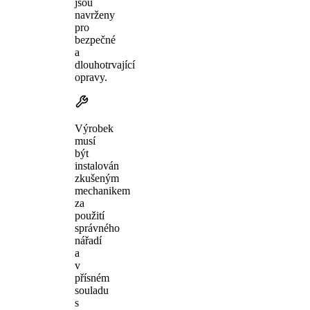
jsou
navrženy
pro
bezpečné
a
dlouhotrvající
opravy.
Výrobek
musí
být
instalován
zkušeným
mechanikem
za
použití
správného
nářadí
a
v
přísném
souladu
s