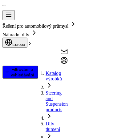
Řešení pro automobilový průmysl
Náhradní díly
Europe
Filtrování a
Katalog
vyhledávání
výrobků
Steering
and
Suspension
products
Díly
tlumení