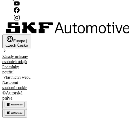
Europe
|
Czech
Česko
Zásady ochrany
osobních údajů
Podmínky
použití
Vlastnictví webu
Nastavení
souborů cookie
©
Autorská
práva