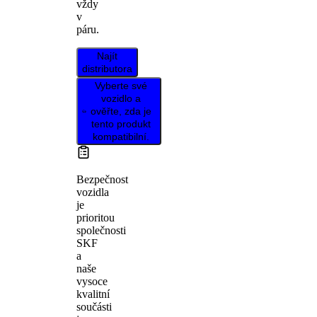
vždy
v
páru.
Najít
distributora
Vyberte své
vozidlo a
ověřte, zda je
tento produkt
kompatibilní.
Bezpečnost
vozidla
je
prioritou
společnosti
SKF
a
naše
vysoce
kvalitní
součásti