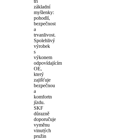
tři
základní
myšlenky:
pohodlí,
bezpečnost
a
trvanlivost.
Spolehlivý
výrobek
s
výkonem
odpovídajícím
OE,
který
zajišťuje
bezpečnou
a
komfortn
jízdu.
SKF
důrazně
doporučuje
vyměnu
vinutých
pružin