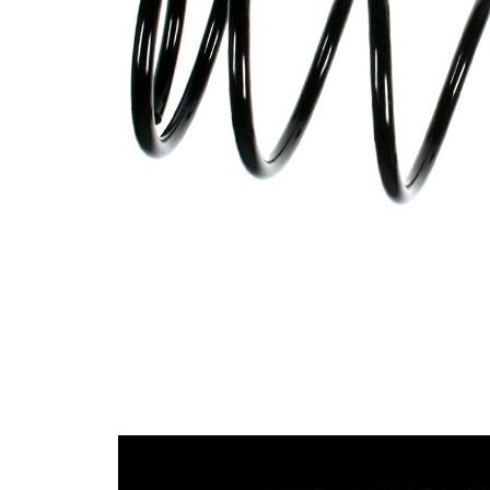
Tvar
pružina s
pružiny
konstatním
průměrem
Vnější
126 mm
průměr
Vnější
141 mm
průměr 1
Průměr
11,25 mm
drátu