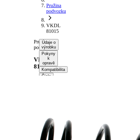
Pružina
podvozku
VKDL
81015
Pružina
Údaje o
podvozku
výrobku
Pokyny
k
VKDL
opravě
81015
Kompatibilita
Čísla
OE
Informace o výrobku
Vlastnost
Hodnota
montovaná
přední osa
strana
Délka
315 mm
Hmotnost
1,70 kg
Šroubovitá