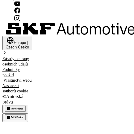
Europe
|
Czech
Česko
Zásady ochrany
osobních údajů
Podmínky
použití
Vlastnictví webu
Nastavení
souborů cookie
©
Autorská
práva