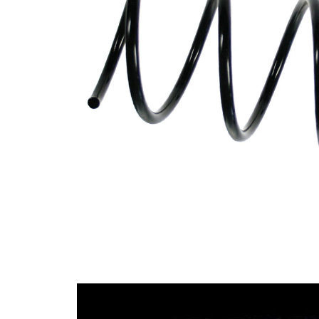
Tvar
pružina s
pružiny
konstatním
průměrem
Vnější
147 mm
průměr
Průměr
11,75 mm
drátu