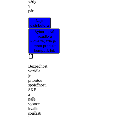
vždy
v
páru.
Najít
distributora
Vyberte své
vozidlo a
ověřte, zda je
tento produkt
kompatibilní.
Bezpečnost
vozidla
je
prioritou
společnosti
SKF
a
naše
vysoce
kvalitní
součásti