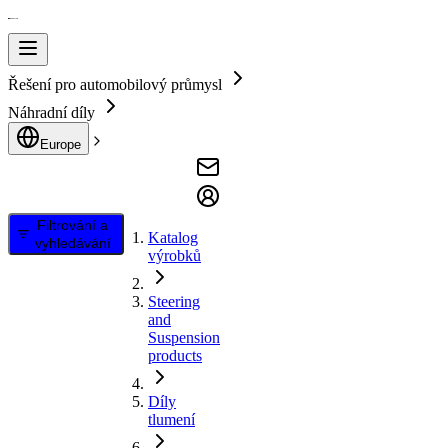
Řešení pro automobilový průmysl
Náhradní díly
Europe
Filtrování a
Katalog
vyhledávání
výrobků
Steering
and
Suspension
products
Díly
tlumení