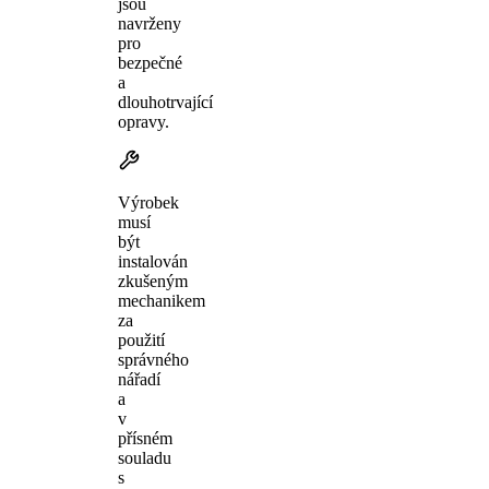
jsou
navrženy
pro
bezpečné
a
dlouhotrvající
opravy.
Výrobek
musí
být
instalován
zkušeným
mechanikem
za
použití
správného
nářadí
a
v
přísném
souladu
s