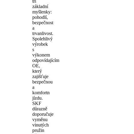
tři
základní
myšlenky:
pohodlí,
bezpečnost
a
trvanlivost.
Spolehlivý
výrobek
s
výkonem
odpovídajícím
OE,
který
zajišťuje
bezpečnou
a
komfortn
jízdu.
SKF
důrazně
doporučuje
vyměnu
vinutých
pružin