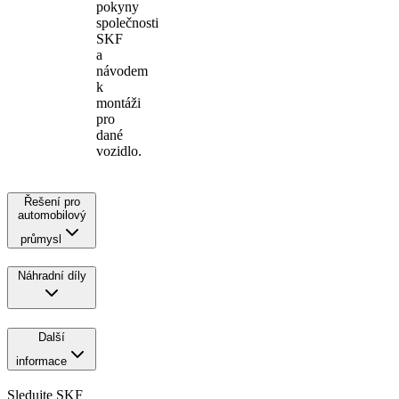
pokyny
společnosti
SKF
a
návodem
k
montáži
pro
dané
vozidlo.
Řešení pro
automobilový
průmysl
Náhradní díly
Další
informace
Sledujte SKF