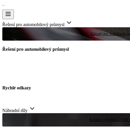
Řešení pro automobilový průmysl
Závody
Jen málokteré pr
Řešení pro automobilový průmysl
Rychlé odkazy
Náhradní díly
Katalog výrobků
20 000 