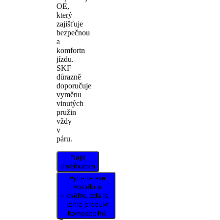
OE,
který
zajišťuje
bezpečnou
a
komfortn
jízdu.
SKF
důrazně
doporučuje
vyměnu
vinutých
pružin
vždy
v
páru.
Najít
distributora
Vyberte své
vozidlo a
ověřte, zda je
tento produkt
kompatibilní.