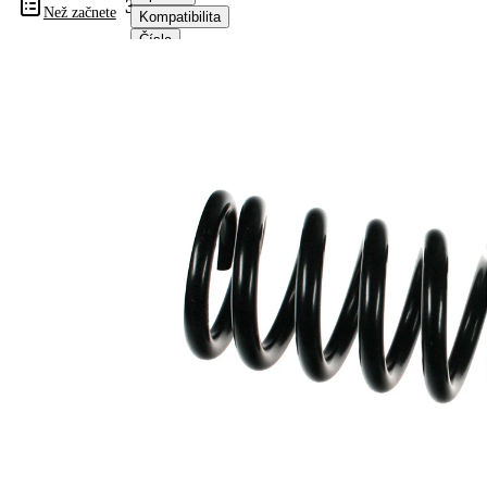
39161
Než začnete
Kompatibilita
Čísla
OE
Informace o výrobku
Vlastnost
Hodnota
montovaná
Zadní náprava
strana
Délka
359 mm
Hmotnost
4,40 kg
Šroubovitá
Tvar
pružina s
pružiny
nekonstantním
průměrem
Vnější
113 mm
průměr 1
Barevné
značení –
bílá (3x)
barva 1
Barevné
značení –
šedá
barva 2