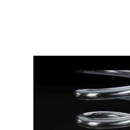
Průměr
16,10 mm
drátu
Průměr
16,75 mm
drátu 1