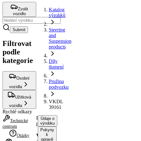
Zvolit
Katalog
vozidlo
výrobků
Steering
Submit
and
Suspension
Filtrovat
products
podle
kategorie
Díly
tlumení
Osobní
Pružina
vozidla
podvozku
Užitková
VKDL
vozidla
39161
Rychlé odkazy
Pružina
Údaje o
Technické
podvozku
výrobku
centrum
Pokyny
k
VKDL
Otázky
opravě