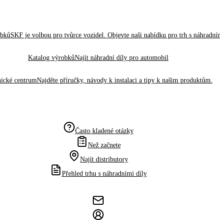
obků
SKF je volbou pro tvůrce vozidel. Objevte naši nabídku pro trh s náhradním
Katalog výrobků
Najít náhradní díly pro automobil
ické centrum
Najděte příručky, návody k instalaci a tipy k našim produktům.
Často kladené otázky
Než začnete
Najít distributory
Přehled trhu s náhradními díly