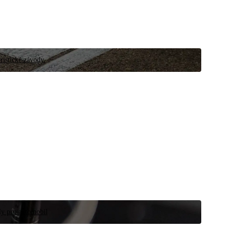
ristické závody.
íly pro automobil