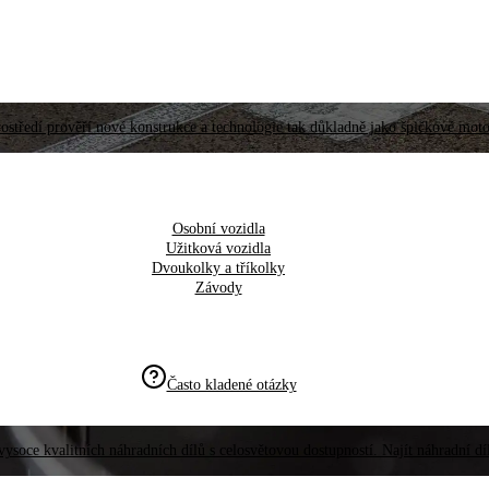
ostředí prověří nové konstrukce a technologie tak důkladně jako špičkové moto
Osobní vozidla
Užitková vozidla
Dvoukolky a tříkolky
Závody
Často kladené otázky
vysoce kvalitních náhradních dílů s celosvětovou dostupností. Najít náhradní d