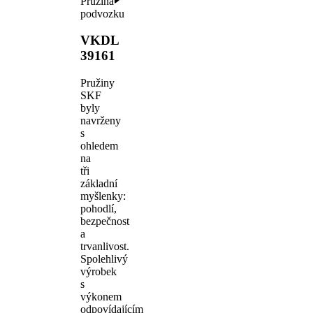
Pružina
podvozku
VKDL
39161
Pružiny
SKF
byly
navrženy
s
ohledem
na
tři
základní
myšlenky:
pohodlí,
bezpečnost
a
trvanlivost.
Spolehlivý
výrobek
s
výkonem
odpovídajícím