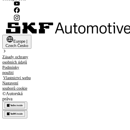
Europe
|
Czech
Česko
Zásady ochrany
osobních údajů
Podmínky
použití
Vlastnictví webu
Nastavení
souborů cookie
©
Autorská
práva