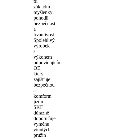
tři
základní
myšlenky:
pohodlí,
bezpečnost
a
trvanlivost.
Spolehlivý
výrobek
s
výkonem
odpovídajícím
OE,
který
zajišťuje
bezpečnou
a
komfortn
jízdu.
SKF
důrazně
doporučuje
vyměnu
vinutých
pružin