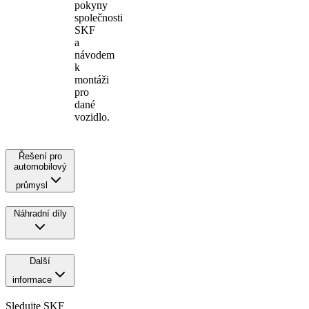
pokyny
společnosti
SKF
a
návodem
k
montáži
pro
dané
vozidlo.
Řešení pro
automobilový
průmysl
Náhradní díly
Další
informace
Sledujte SKF