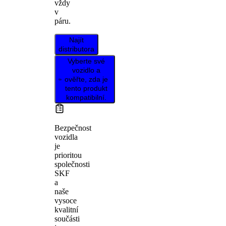
vždy
v
páru.
Najít
distributora
Vyberte své
vozidlo a
ověřte, zda je
tento produkt
kompatibilní.
Bezpečnost
vozidla
je
prioritou
společnosti
SKF
a
naše
vysoce
kvalitní
součásti