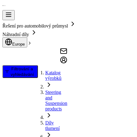
Řešení pro automobilový průmysl
Náhradní díly
Europe
Filtrování a
Katalog
vyhledávání
výrobků
Steering
and
Suspension
products
Díly
tlumení