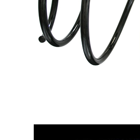
průměrem
Vnější
172 mm
průměr
Klíčové
S1
písmeno
Průměr
13,75 mm
drátu