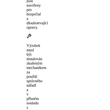
jsou
navrženy
pro
bezpečné
a
dlouhotrvající
opravy.
Výrobek
musí
být
instalován
zkušeným
mechanikem
za
použití
správného
nářadí
a
v
přísném
souladu
s