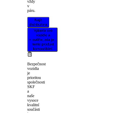
vždy
v
páru.
Najít
distributora
Vyberte své
vozidlo a
ověřte, zda je
tento produkt
kompatibilní.
Bezpečnost
vozidla
je
prioritou
společnosti
SKF
a
naše
vysoce
kvalitní
součásti