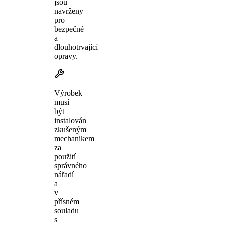
jsou
navrženy
pro
bezpečné
a
dlouhotrvající
opravy.
Výrobek
musí
být
instalován
zkušeným
mechanikem
za
použití
správného
nářadí
a
v
přísném
souladu
s