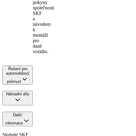
pokyny
společnosti
SKF
a
návodem
k
montáži
pro
dané
vozidlo.
Řešení pro
automobilový
průmysl
Náhradní díly
Další
informace
Sledujte SKF