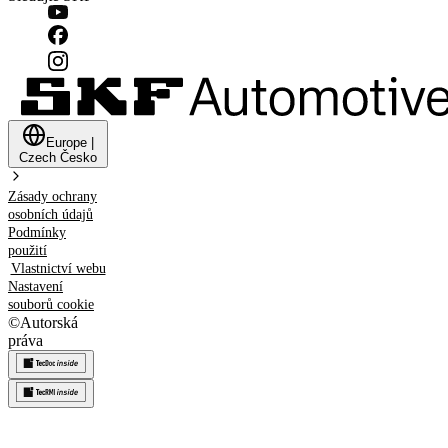
Europe
|
Czech
Česko
Zásady ochrany
osobních údajů
Podmínky
použití
Vlastnictví webu
Nastavení
souborů cookie
©
Autorská
práva