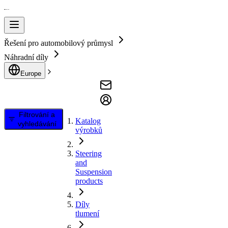
Řešení pro automobilový průmysl
Náhradní díly
Europe
Filtrování a
Katalog
vyhledávání
výrobků
Steering
and
Suspension
products
Díly
tlumení