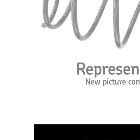
průměrem
Vnější
107 mm
průměr
Barevné
značení –
modrá
barva 1
Barevné
značení –
bílá
barva 2
Průměr
11,50 mm
drátu