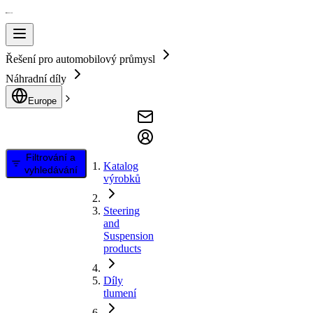
Řešení pro automobilový průmysl
Náhradní díly
Europe
Filtrování a
Katalog
vyhledávání
výrobků
Steering
and
Suspension
products
Díly
tlumení