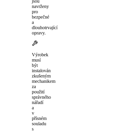
jsou
navrženy
pro
bezpečné
a
dlouhotrvající
opravy.
Výrobek
musí
být
instalován
zkušeným
mechanikem
za
použití
správného
nářadí
a
v
přísném
souladu
s