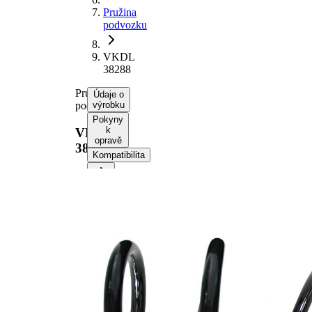
Pružina
podvozku
VKDL
38288
Pružina
Údaje o
podvozku
výrobku
Pokyny
k
VKDL
opravě
38288
Kompatibilita
Informace o výrobku
Vlastnost
Hodnota
montovaná
přední osa
strana
Délka
335 mm
Hmotnost
2,55 kg
Šroubovitá
Tvar
pružina s
pružiny
konstatním