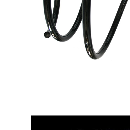
průměrem
Vnější
177 mm
průměr
Klíčové
A1
písmeno
Průměr
14,00 mm
drátu