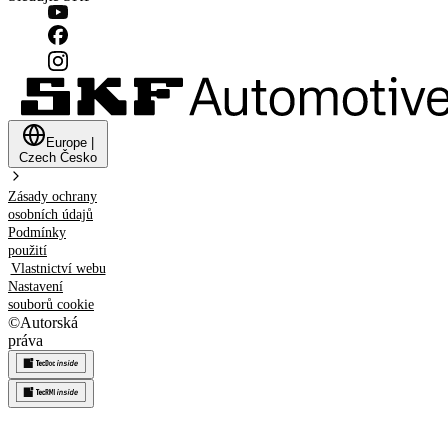
Europe
|
Czech
Česko
Zásady ochrany
osobních údajů
Podmínky
použití
Vlastnictví webu
Nastavení
souborů cookie
©
Autorská
práva