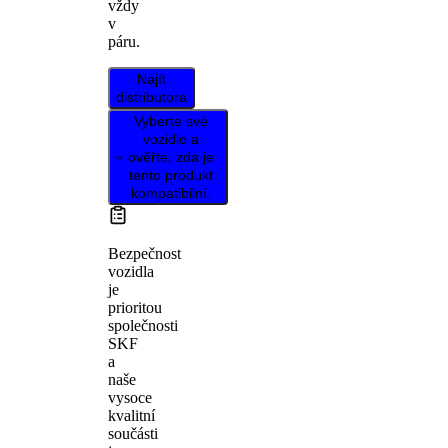
vždy
v
páru.
Najít
distributora
Vyberte své
vozidlo a
ověřte, zda je
tento produkt
kompatibilní.
Bezpečnost
vozidla
je
prioritou
společnosti
SKF
a
naše
vysoce
kvalitní
součásti