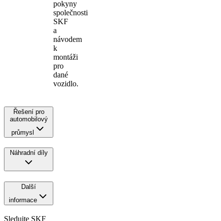
pokyny
společnosti
SKF
a
návodem
k
montáži
pro
dané
vozidlo.
Řešení pro
automobilový
průmysl
Náhradní díly
Další
informace
Sledujte SKF