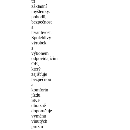
tři
základní
myšlenky:
pohodlí,
bezpečnost
a
trvanlivost.
Spolehlivý
výrobek
s
výkonem
odpovídajícím
OE,
který
zajišťuje
bezpečnou
a
komfortn
jízdu.
SKF
důrazně
doporučuje
vyměnu
vinutých
pružin