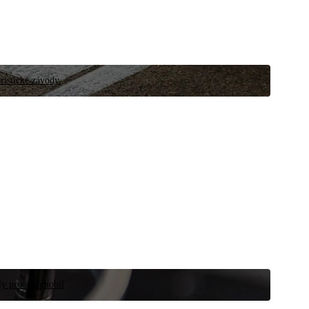
ristické závody.
íly pro automobil