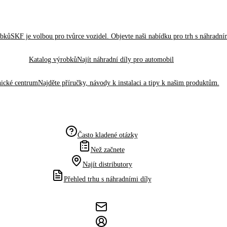
obků
SKF je volbou pro tvůrce vozidel. Objevte naši nabídku pro trh s náhradním
Katalog výrobků
Najít náhradní díly pro automobil
ické centrum
Najděte příručky, návody k instalaci a tipy k našim produktům.
Často kladené otázky
Než začnete
Najít distributory
Přehled trhu s náhradními díly