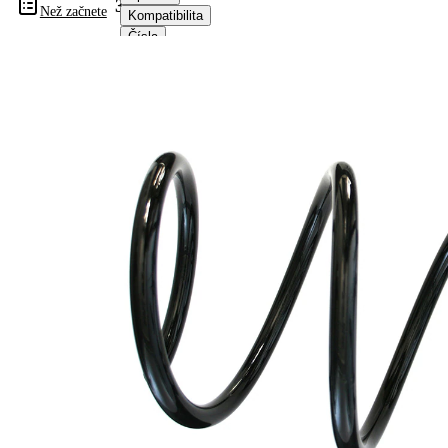
38252
Než začnete
Kompatibilita
Čísla
OE
Informace o výrobku
Vlastnost
Hodnota
montovaná
přední osa
strana
Délka
332 mm
Hmotnost
2,70 kg
Šroubovitá
Tvar
pružina s
pružiny
konstatním
průměrem
Vnější
175 mm
průměr
Klíčové
S2
písmeno
Klíčové
S3
písmeno
Volitelné