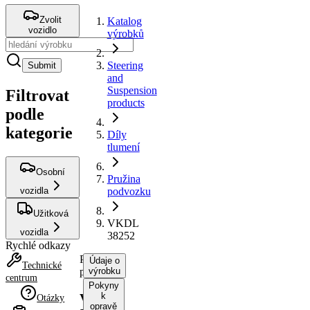
Zvolit
Katalog
vozidlo
výrobků
Steering
Submit
and
Suspension
Filtrovat
products
podle
kategorie
Díly
tlumení
Osobní
Pružina
vozidla
podvozku
Užitková
VKDL
vozidla
38252
Rychlé odkazy
Pružina
Údaje o
Technické
podvozku
výrobku
centrum
Pokyny
k
VKDL
Otázky
opravě