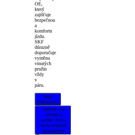
OE,
který
zajišťuje
bezpečnou
a
komfortn
jízdu.
SKF
důrazně
doporučuje
vyměnu
vinutých
pružin
vždy
v
páru.
Najít
distributora
Vyberte své
vozidlo a
ověřte, zda je
tento produkt
kompatibilní.