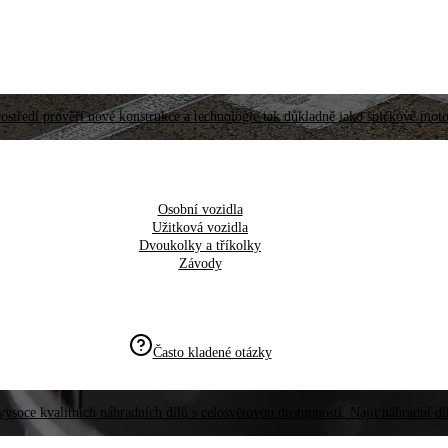
ostředí prověří nové konstrukce a technologie tak důkladně jako špičkové moto
Osobní vozidla
Užitková vozidla
Dvoukolky a tříkolky
Závody
Často kladené otázky
vysoce kvalitních náhradních dílů s celosvětovou dostupností. Najít náhradní d