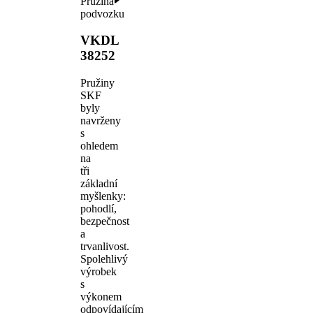
Pružina
podvozku
VKDL
38252
Pružiny
SKF
byly
navrženy
s
ohledem
na
tři
základní
myšlenky:
pohodlí,
bezpečnost
a
trvanlivost.
Spolehlivý
výrobek
s
výkonem
odpovídajícím