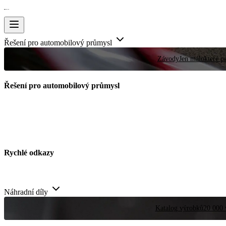
Řešení pro automobilový průmysl
Závody
Jen málokteré pr
Řešení pro automobilový průmysl
Rychlé odkazy
Náhradní díly
Katalog výrobků
20 000 