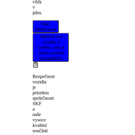
vždy
v
páru.
Najít
distributora
Vyberte své
vozidlo a
ověřte, zda je
tento produkt
kompatibilní.
Bezpečnost
vozidla
je
prioritou
společnosti
SKF
a
naše
vysoce
kvalitní
součásti