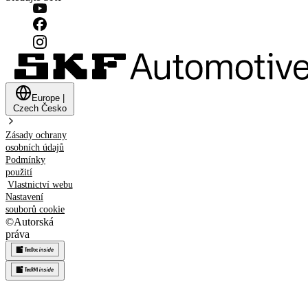
Europe
|
Czech
Česko
Zásady ochrany
osobních údajů
Podmínky
použití
Vlastnictví webu
Nastavení
souborů cookie
©
Autorská
práva