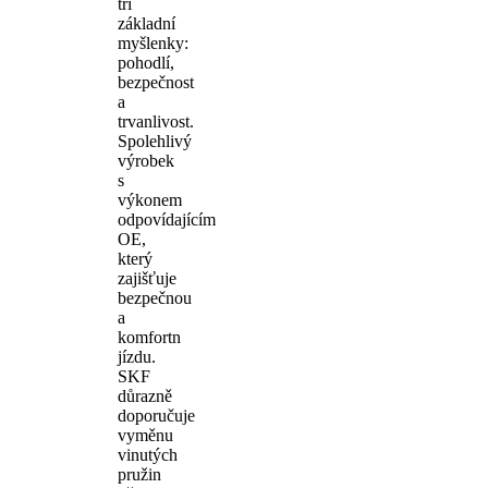
tři
základní
myšlenky:
pohodlí,
bezpečnost
a
trvanlivost.
Spolehlivý
výrobek
s
výkonem
odpovídajícím
OE,
který
zajišťuje
bezpečnou
a
komfortn
jízdu.
SKF
důrazně
doporučuje
vyměnu
vinutých
pružin