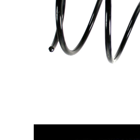
průměrem
Vnější
157 mm
průměr
Průměr
12,25 mm
drátu