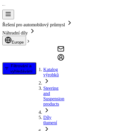
Řešení pro automobilový průmysl
Náhradní díly
Europe
Filtrování a
Katalog
vyhledávání
výrobků
Steering
and
Suspension
products
Díly
tlumení