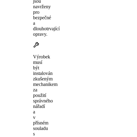
jsou
navrženy
pro
bezpečné
a
dlouhotrvající
opravy.
Výrobek
musí
být
instalován
zkušeným
mechanikem
za
použití
správného
nářadí
a
v
přísném
souladu
s