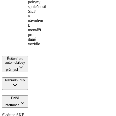
pokyny
společnosti
SKF
a
návodem
k
montáži
pro
dané
vozidlo.
Řešení pro
automobilový
průmysl
Náhradní díly
Další
informace
Sledujte SKF