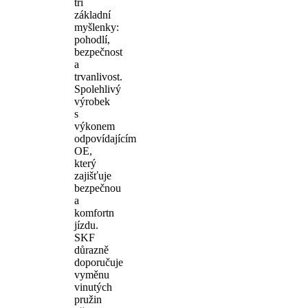
tři
základní
myšlenky:
pohodlí,
bezpečnost
a
trvanlivost.
Spolehlivý
výrobek
s
výkonem
odpovídajícím
OE,
který
zajišťuje
bezpečnou
a
komfortn
jízdu.
SKF
důrazně
doporučuje
vyměnu
vinutých
pružin