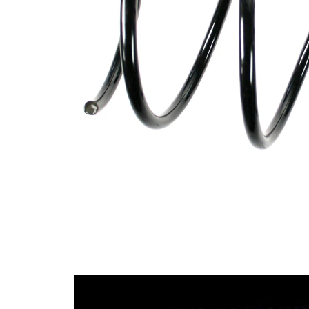
průměrem
Vnější
155 mm
průměr
Průměr
12,50 mm
drátu