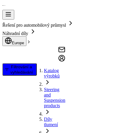
Řešení pro automobilový průmysl
Náhradní díly
Europe
Filtrování a
Katalog
vyhledávání
výrobků
Steering
and
Suspension
products
Díly
tlumení