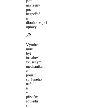
jsou
navrženy
pro
bezpečné
a
dlouhotrvající
opravy.
Výrobek
musí
být
instalován
zkušeným
mechanikem
za
použití
správného
nářadí
a
v
přísném
souladu
s