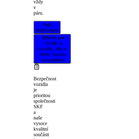
vždy
v
páru.
Najít
distributora
Vyberte své
vozidlo a
ověřte, zda je
tento produkt
kompatibilní.
Bezpečnost
vozidla
je
prioritou
společnosti
SKF
a
naše
vysoce
kvalitní
součásti