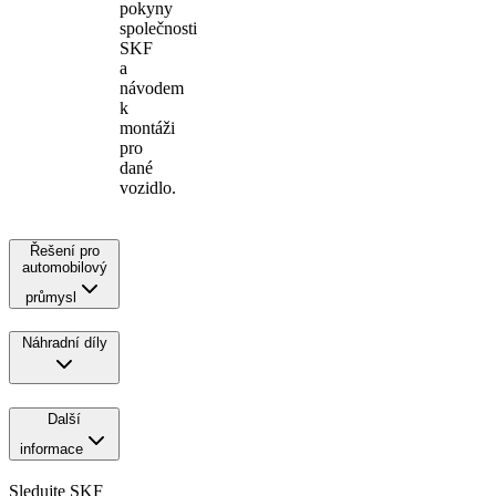
pokyny
společnosti
SKF
a
návodem
k
montáži
pro
dané
vozidlo.
Řešení pro
automobilový
průmysl
Náhradní díly
Další
informace
Sledujte SKF