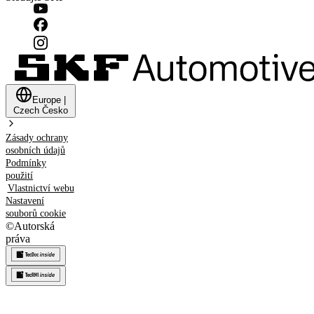
Europe
|
Czech
Česko
Zásady ochrany
osobních údajů
Podmínky
použití
Vlastnictví webu
Nastavení
souborů cookie
©
Autorská
práva