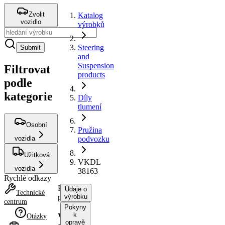
Zvolit
Katalog
vozidlo
výrobků
Steering
Submit
and
Suspension
Filtrovat
products
podle
kategorie
Díly
tlumení
Osobní
Pružina
vozidla
podvozku
Užitková
VKDL
vozidla
38163
Rychlé odkazy
Pružina
Údaje o
Technické
podvozku
výrobku
centrum
Pokyny
k
VKDL
Otázky
opravě