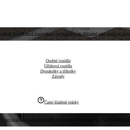
ostředí prověří nové konstrukce a technologie tak důkladně jako špičkové moto
Osobní vozidla
Užitková vozidla
Dvoukolky a tříkolky
Závody
Často kladené otázky
vysoce kvalitních náhradních dílů s celosvětovou dostupností. Najít náhradní d