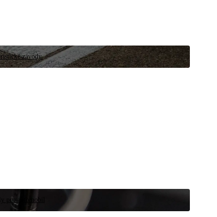
ristické závody.
íly pro automobil