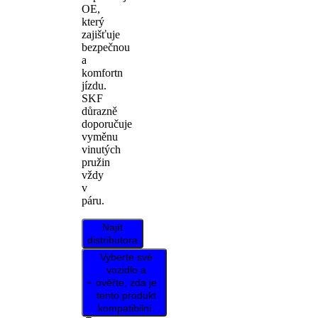
OE,
který
zajišťuje
bezpečnou
a
komfortn
jízdu.
SKF
důrazně
doporučuje
vyměnu
vinutých
pružin
vždy
v
páru.
Najít
distributora
Vyberte své
vozidlo a
ověřte, zda je
tento produkt
kompatibilní.