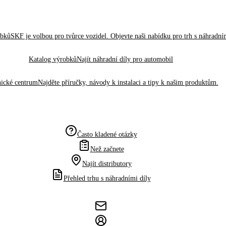
obků
SKF je volbou pro tvůrce vozidel. Objevte naši nabídku pro trh s náhradním
Katalog výrobků
Najít náhradní díly pro automobil
ické centrum
Najděte příručky, návody k instalaci a tipy k našim produktům.
Často kladené otázky
Než začnete
Najít distributory
Přehled trhu s náhradními díly