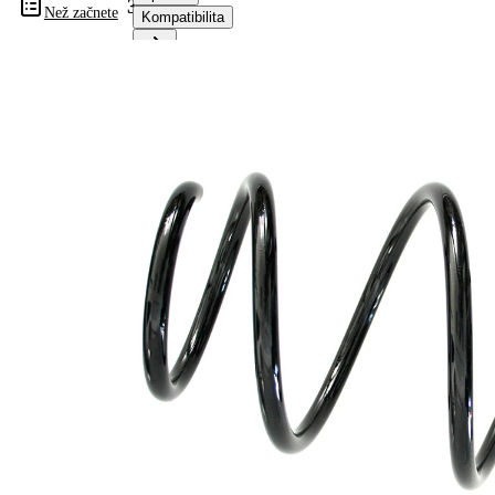
38163
Než začnete
Kompatibilita
Informace o výrobku
Vlastnost
Hodnota
montovaná
přední osa
strana
Délka
323 mm
Hmotnost
1,75 kg
Šroubovitá
Tvar
pružina s
pružiny
konstatním
průměrem
Vnější
159 mm
průměr
Klíčové
DG
písmeno
Průměr
12,25 mm
drátu