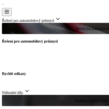
Řešení pro automobilový průmysl
Závody
Jen málokteré pr
Řešení pro automobilový průmysl
Rychlé odkazy
Náhradní díly
Katalog výrobků
20 000 