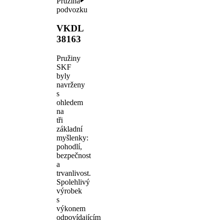
Pružina
podvozku
VKDL
38163
Pružiny
SKF
byly
navrženy
s
ohledem
na
tři
základní
myšlenky:
pohodlí,
bezpečnost
a
trvanlivost.
Spolehlivý
výrobek
s
výkonem
odpovídajícím