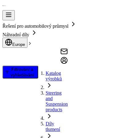
Řešení pro automobilový průmysl
Náhradní díly
Europe
Filtrování a
Katalog
vyhledávání
výrobků
Steering
and
Suspension
products
Díly
tlumení