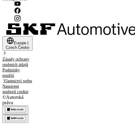
Europe
|
Czech
Česko
Zásady ochrany
osobních údajů
Podmínky
použití
Vlastnictví webu
Nastavení
souborů cookie
©
Autorská
práva