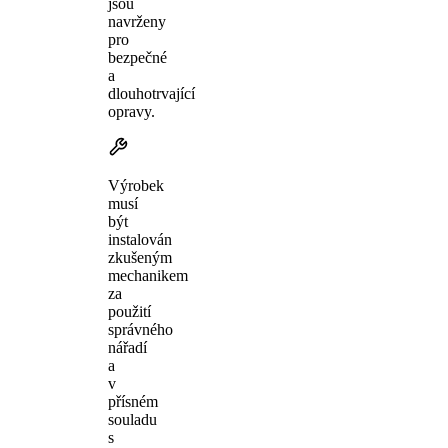
jsou
navrženy
pro
bezpečné
a
dlouhotrvající
opravy.
Výrobek
musí
být
instalován
zkušeným
mechanikem
za
použití
správného
nářadí
a
v
přísném
souladu
s