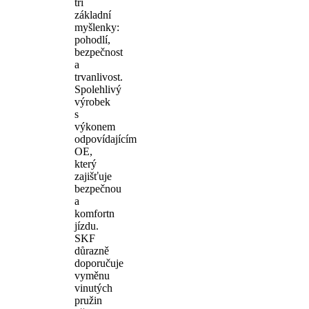
tři
základní
myšlenky:
pohodlí,
bezpečnost
a
trvanlivost.
Spolehlivý
výrobek
s
výkonem
odpovídajícím
OE,
který
zajišťuje
bezpečnou
a
komfortn
jízdu.
SKF
důrazně
doporučuje
vyměnu
vinutých
pružin