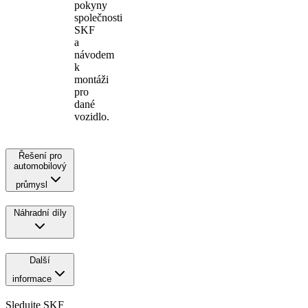
pokyny
společnosti
SKF
a
návodem
k
montáži
pro
dané
vozidlo.
Řešení pro
automobilový
průmysl
Náhradní díly
Další
informace
Sledujte SKF