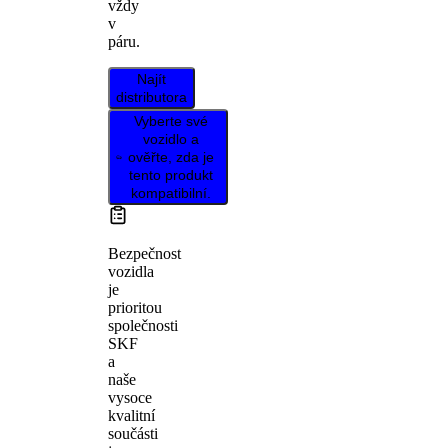
vždy
v
páru.
Najít
distributora
Vyberte své
vozidlo a
ověřte, zda je
tento produkt
kompatibilní.
Bezpečnost
vozidla
je
prioritou
společnosti
SKF
a
naše
vysoce
kvalitní
součásti