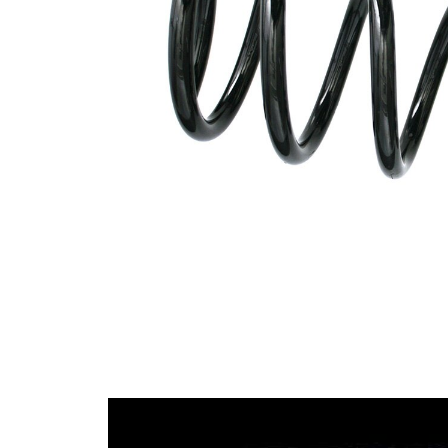
průměrem
Vnější
114 mm
průměr
Barevné
značení –
bílá
barva 1
Barevné
značení –
zelená
barva 2
Barevné
značení –
modrá
barva 3
Průměr
12,75 mm
drátu