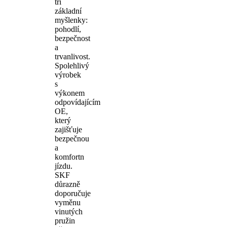
tři
základní
myšlenky:
pohodlí,
bezpečnost
a
trvanlivost.
Spolehlivý
výrobek
s
výkonem
odpovídajícím
OE,
který
zajišťuje
bezpečnou
a
komfortn
jízdu.
SKF
důrazně
doporučuje
vyměnu
vinutých
pružin