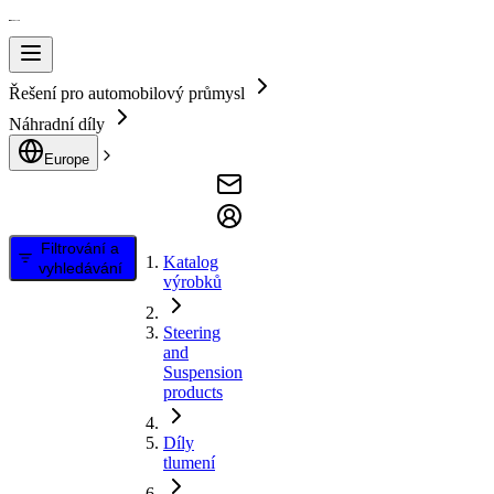
Řešení pro automobilový průmysl
Náhradní díly
Europe
Filtrování a
Katalog
vyhledávání
výrobků
Steering
and
Suspension
products
Díly
tlumení