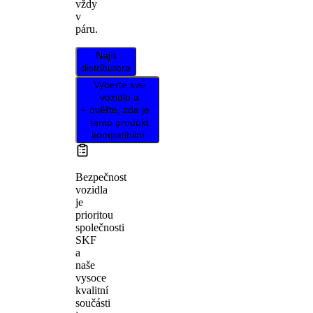
vždy
v
páru.
Najít
distributora
Vyberte své
vozidlo a
ověřte, zda je
tento produkt
kompatibilní.
Bezpečnost
vozidla
je
prioritou
společnosti
SKF
a
naše
vysoce
kvalitní
součásti