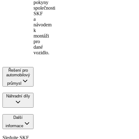
pokyny
společnosti
SKF
a
návodem
k
montáži
pro
dané
vozidlo.
Řešení pro
automobilový
průmysl
Náhradní díly
Další
informace
Sledujte SKF