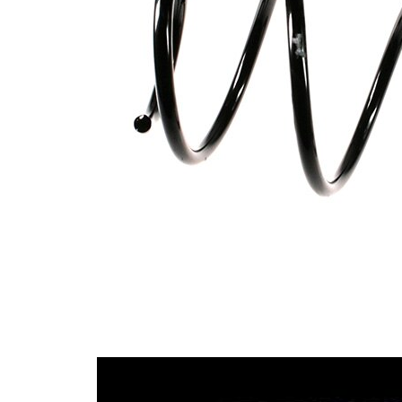
průměrem
Vnější
171 mm
průměr
Doplňkový
výrobek/
bez
doplňkové
pouzdra
info
Počet
4,3
závitů
Označení
oranžová
barvy
(3x)
Průměr
13,00 mm
drátu