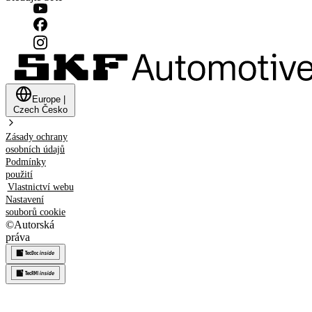
Europe
|
Czech
Česko
Zásady ochrany
osobních údajů
Podmínky
použití
Vlastnictví webu
Nastavení
souborů cookie
©
Autorská
práva