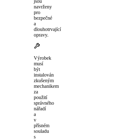
jsou
navrženy
pro
bezpečné
a
dlouhotrvající
opravy.
Výrobek
musí
být
instalován
zkušeným
mechanikem
za
použití
správného
nářadí
a
v
přísném
souladu
s